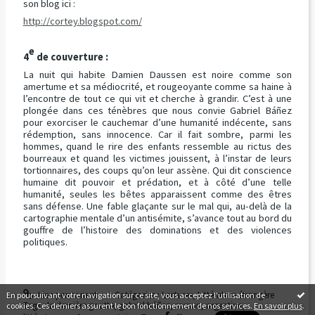
son blog ici :
http://cortey.blogspot.com/
e
4
de couverture :
La nuit qui habite Damien Daussen est noire comme son
amertume et sa médiocrité, et rougeoyante comme sa haine à
l’encontre de tout ce qui vit et cherche à grandir. C’est à une
plongée dans ces ténèbres que nous convie Gabriel Báñez
pour exorciser le cauchemar d’une humanité indécente, sans
rédemption, sans innocence. Car il fait sombre, parmi les
hommes, quand le rire des enfants ressemble au rictus des
bourreaux et quand les victimes jouissent, à l’instar de leurs
tortionnaires, des coups qu’on leur assène. Qui dit conscience
humaine dit pouvoir et prédation, et à côté d’une telle
humanité, seules les bêtes apparaissent comme des êtres
sans défense. Une fable glaçante sur le mal qui, au-delà de la
cartographie mentale d’un antisémite, s’avance tout au bord du
gouffre de l’histoire des dominations et des violences
politiques.
Lien permanent
Catégories :
Lectures
,
Littérature étrangère
En poursuivant votre navigation sur ce site, vous acceptez l'utilisation de
Tags :
la dernière goutte
,
gabriel báñez
,
roman
,
argentine
,
cookies. Ces derniers assurent le bon fonctionnement de nos services.
En savoir plus
.