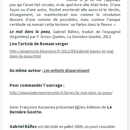
pas qui l’avait fait circuler, ni de quel livre elle était tirée. D’une
façon ou d’une autre, Rachel avorterait elle aussi et le destin,
étrangement, se manifesterait non comme la résolution
illusoire d’une somme de possibles, mais comme l’unique
certitude où menait cette histoire : un fœtus dans le fleuve. »
Le mal dans la peau
, Gabriel Báñez, traduit de l’espagnol
(Argentine) par F. Gross-Quelen, La Dernière Goutte, 2012
Lire l'article de Romain verger
http://anagnoste.blogspot.fr/2012/09/gabriel-banez-le-mal-
dans-la-peau.html
Du même auteur :
Les enfants disparaissent
Pour commander l’ouvrage :
http://www.ladernieregoutte.fr/livres/le-mal-dans-la-peau/
Anne-Françoise Kavauvea présentait
ici
les éditions de
La
Dernière Goutte.
Gabriel Báñez
est décédé en juillet 2009, on peut consulter