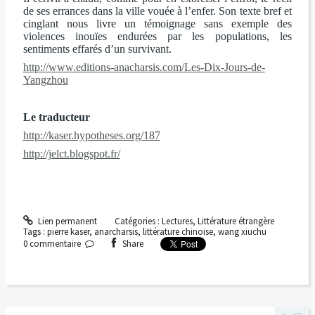
de ses errances dans la ville vouée à l’enfer. Son texte bref et
cinglant nous livre un témoignage sans exemple des
violences inouïes endurées par les populations, les
sentiments effarés d’un survivant.
http://www.editions-anacharsis.com/Les-Dix-Jours-de-
Yangzhou
Le traducteur
http://kaser.hypotheses.org/187
http://jelct.blogspot.fr/
Lien permanent
Catégories :
Lectures
,
Littérature étrangère
Tags :
pierre kaser
,
anarcharsis
,
littérature chinoise
,
wang xiuchu
0
commentaire
Share