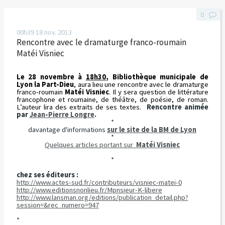
0
00h39
18
nov. 2013
Rencontre avec le dramaturge franco-roumain
Matéi Visniec
Le 28 novembre à
18h30
, Bibliothèque municipale de
Lyon la Part-Dieu
, aura lieu une rencontre avec le dramaturge
franco-roumain
Matéi Visniec
. Il y sera question de littérature
francophone et roumaine, de théâtre, de poésie, de roman.
L’auteur lira des extraits de ses textes.
Rencontre animée
par
Jean-Pierre Longre
.
*
davantage d'informations
sur le site de la BM de Lyon
*
Quelques articles portant sur
Matéi Visniec
*
chez ses éditeurs :
http://www.actes-sud.fr/contributeurs/visniec-matei-0
http://www.editionsnonlieu.fr/Mpnsieur-K-libere
http://www.lansman.org/editions/publication_detail.php?
session=&rec_numero=947
*