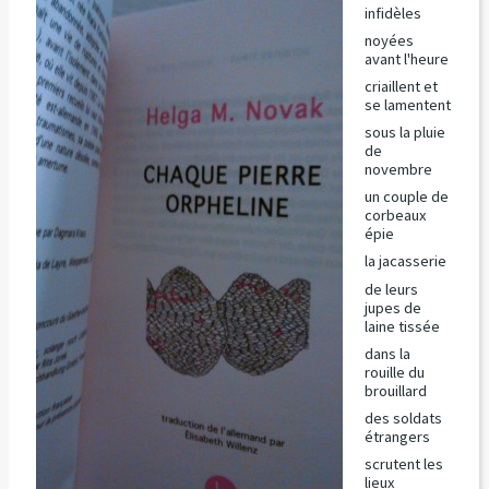
infidèles
noyées
avant l'heure
criaillent et
se lamentent
sous la pluie
de
novembre
un couple de
corbeaux
épie
la jacasserie
de leurs
jupes de
laine tissée
dans la
rouille du
brouillard
des soldats
étrangers
scrutent les
lieux