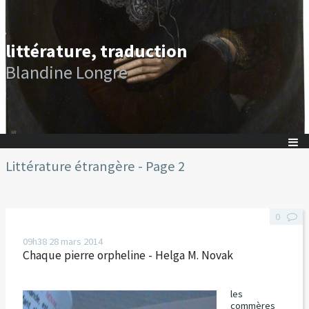
littérature, traduction
Blandine Longre
Littérature étrangère - Page 2
0
09h38
28
mars 2014
Chaque pierre orpheline - Helga M. Novak
les
commères