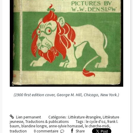
(1900 first edition cover, George M. Hill, Chicago, New York.)
Lien permanent
Catégories :
Littérature étrangère
,
Littérature
jeunesse
,
Traductions & publications
Tags :
le cycle d'oz
,
frank l.
baum
,
blandine longre
,
anne-sylvie homassel
,
le cherche-midi
,
traduction
0
commentaire
Share