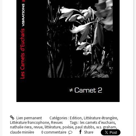
Lien permanent
Catégories :
Edition
,
Littérature étrangère
,
Littérature francophone
,
Revues
Tags :
les carnets d’eucharis
,
nathalie riera
,
revue
,
littérature
,
poésie
,
paul stubbs
,
w.s. graham
,
claude minière
0
commentaire
Share