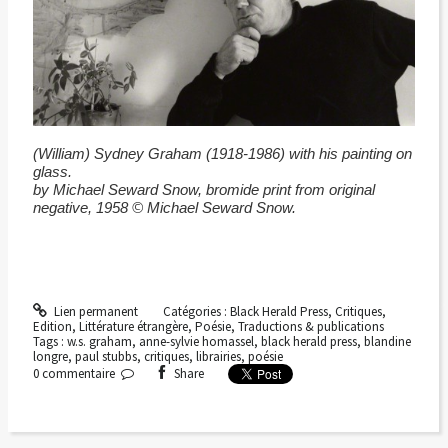
(William) Sydney Graham (1918-1986) with his painting on
glass.
by Michael Seward Snow, bromide print from original
negative, 1958 © Michael Seward Snow.
Lien permanent
Catégories :
Black Herald Press
,
Critiques
,
Edition
,
Littérature étrangère
,
Poésie
,
Traductions & publications
Tags :
w.s. graham
,
anne-sylvie homassel
,
black herald press
,
blandine
longre
,
paul stubbs
,
critiques
,
librairies
,
poésie
0
commentaire
Share