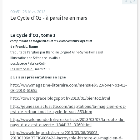
0
00h51
26
févr. 2013
Le Cycle d'Oz - à paraître en mars
Le Cycle d'Oz, tome 1
comprenant
Le Magicien d'Oz
et
Le Merveilleux Pays d'Oz
de Frank L. Baum
traduits de l'anglais
par
Blandine Longre &
Anne-Sylvie Homassel
illustrations de Stéphane Levallois
postface de Fabrice Colin
Le Cherche-midi
, mars 2013
plusieurs présentations en ligne
http://www.magazine-litteraire.com/mensuel/529/over-oz-01-
03-2013-61695
http://towardgrace.blogspot.fr/2013/01/bientoz.html
http://jeunesse.actualitte.com/adaptations/la-magicien-d-oz-
est-de-retour-tout-le-cycle-le-suit-353.htm
http://www.lemonde.fr/livres/article/2013/03/07/la-route-du-
pays-d-oz-est-ouverte_1844133_3260.html
http://www.lefigaro.fr/livres/2013/03/06/03005-
20130306ARTFIG00642-l-incroyable-histoire-du-magicien-d-