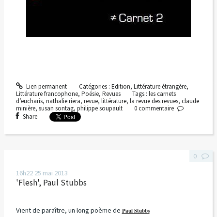
Lien permanent
Catégories :
Edition
,
Littérature étrangère
,
Littérature francophone
,
Poésie
,
Revues
Tags :
les carnets
d’eucharis
,
nathalie riera
,
revue
,
littérature
,
la revue des revues
,
claude
minière
,
susan sontag
,
philippe soupault
0
commentaire
Share
0
16h22
25
mai 2013
'Flesh', Paul Stubbs
Vient de paraître, un long poème de
Paul Stubbs