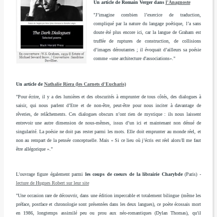
Un article de Romain Verger dans
l'Anagnoste
"J’imagine combien l’exercice de traduction,
compliqué par la nature du langage poétique, l’a sans
doute été plus encore ici, car la langue de Graham est
truffée de ruptures de construction, de collisions
d’images déroutantes ; il évoquait d’ailleurs sa poésie
comme «une architecture d'associations»."
Un article de
Nathalie Riera (les Carnets d'Eucharis)
"Pour écrire, il y a des lumières et des obscurités à emprunter de tous côtés, des dialogues à
saisir, qui nous parlent d’Etre et de non-être, peut-être pour nous inciter à davantage de
rêveries, de relâchements. Ces dialogues obscurs n’ont rien de mystique : ils nous laissent
entrevoir une autre dimension de nous-mêmes, issus d’un ici et maintenant non dénué de
singularité. La poésie ne doit pas rester parmi les mots. Elle doit emprunter au monde réel, et
non au rempart de la pensée conceptuelle. Mais « Si ce lieu où j’écris est réel alors/Il me faut
être allégorique »."
L'ouvrage figure également parmi
les coups de coeurs de la librairie Charybde
(Paris) -
lecture de Hugues Robert sur leur site
"Une occasion rare de découvrir, dans une édition impeccable et totalement bilingue (même les
préface, postface et chronologie sont présentées dans les deux langues), ce poète écossais mort
en 1986, longtemps assimilé peu ou prou aux néo-romantiques (
Dylan Thomas
), qu'il