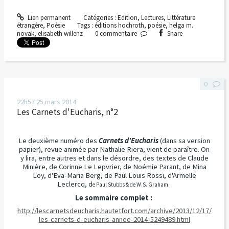
Lien permanent
Catégories :
Edition
,
Lectures
,
Littérature
étrangère
,
Poésie
Tags :
éditions hochroth
,
poésie
,
helga m.
novak
,
elisabeth willenz
0
commentaire
Share
0
22h57
25
mars 2014
Les Carnets d'Eucharis, n°2
Le deuxième numéro des
Carnets d'Eucharis
(dans sa version
papier), revue animée par Nathalie Riera, vient de paraître. On
y lira, entre autres et dans le désordre, des textes de Claude
Minière, de Corinne Le Lepvrier, de Noémie Parant, de Mina
Loy, d'Eva-Maria Berg, de Paul Louis Rossi, d'Armelle
Leclercq, d
e Paul Stubbs & de W.S. Graham.
Le sommaire complet :
http://lescarnetsdeucharis.hautetfort.com/archive/2013/12/17/
les-carnets-d-eucharis-annee-2014-5249489.html