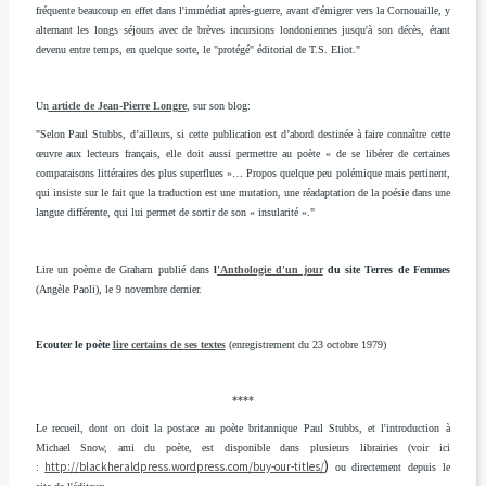
fréquente beaucoup en effet dans l'immédiat après-guerre, avant d'émigrer vers la Cornouaille, y
alternant les longs séjours avec de brèves incursions londoniennes jusqu'à son décès, étant
devenu entre temps, en quelque sorte, le "protégé" éditorial de
T.S. Eliot
."
Un
article de Jean-Pierre Longre
, sur son blog:
"Selon Paul Stubbs, d’ailleurs, si cette publication est d’abord destinée à faire connaître cette
œuvre aux lecteurs français, elle doit aussi permettre au poète « de se libérer de certaines
comparaisons littéraires des plus superflues »… Propos quelque peu polémique mais pertinent,
qui insiste sur le fait que la traduction est une mutation, une réadaptation de la poésie dans une
langue différente, qui lui permet de sortir de son « insularité »."
Lire un poème de Graham publié dans
l
'Anthologie d'un jour
du site Terres de Femmes
(Angèle Paoli), le 9 novembre dernier.
Ecouter le poète
lire certains de ses textes
(enregistrement du 23 octobre 1979)
****
Le recueil, dont on doit la postace au poète britannique Paul Stubbs, et l'introduction à
Michael Snow, ami du poète, est disponible dans plusieurs librairies (voir ici
)
http://blackheraldpress.wordpress.com/buy-our-titles/
:
ou directement depuis le