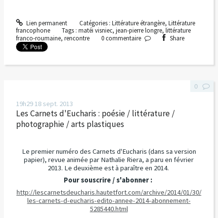
Lien permanent
Catégories :
Littérature étrangère
,
Littérature
francophone
Tags :
matéi visniec
,
jean-pierre longre
,
littérature
franco-roumaine
,
rencontre
0
commentaire
Share
0
19h29
18
sept. 2013
Les Carnets d'Eucharis : poésie / littérature /
photographie / arts plastiques
Le premier numéro des Carnets d'Eucharis (dans sa version
papier), revue animée par Nathalie Riera, a paru en février
2013. Le deuxième est à paraître en 2014.
Pour souscrire / s'abonner :
http://lescarnetsdeucharis.hautetfort.com/archive/2014/01/30/
les-carnets-d-eucharis-edito-annee-2014-abonnement-
5285440.html