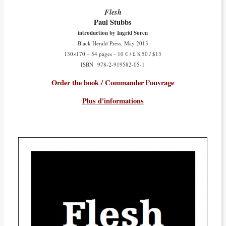
Flesh
Paul Stubbs
introduction by Ingrid Soren
Black Herald Press, May 2013
130×170 – 54 pages - 10 € / £ 8.50 / $13
ISBN
978-2-919582-05-1
Order the book / Commander l’ouvrage
Plus d'informations