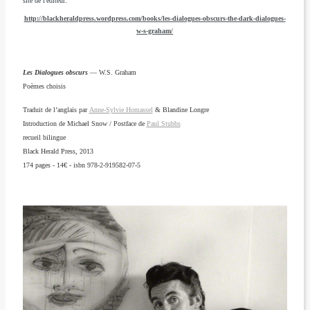
site de l'éditeur:
http://blackheraldpress.wordpress.com/books/les-dialogues-obscurs-the-dark-dialogues-
w-s-graham/
Les Dialogues obscurs
— W.S. Graham
Poèmes choisis
Traduit de l’anglais par
Anne-Sylvie Homassel
& Blandine Longre
Introduction de Michael Snow / Postface de
Paul Stubbs
recueil bilingue
Black Herald Press, 2013
174 pages - 14
€
- isbn 978-2-919582-07-5