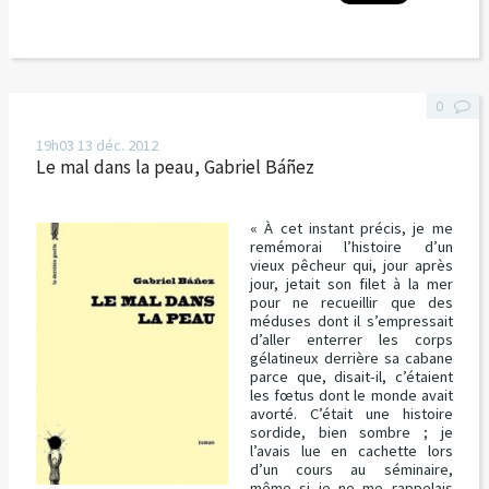
0
19h03
13
déc. 2012
Le mal dans la peau, Gabriel Báñez
« À cet instant précis, je me
remémorai l’histoire d’un
vieux pêcheur qui, jour après
jour, jetait son filet à la mer
pour ne recueillir que des
méduses dont il s’empressait
d’aller enterrer les corps
gélatineux derrière sa cabane
parce que, disait-il, c’étaient
les fœtus dont le monde avait
avorté. C’était une histoire
sordide, bien sombre ; je
l’avais lue en cachette lors
d’un cours au séminaire,
même si je ne me rappelais