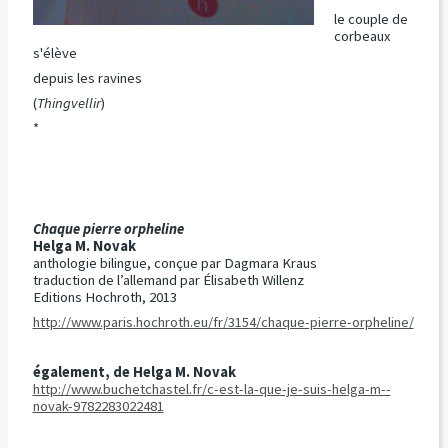
le couple de
corbeaux
s'élève
depuis les ravines
(
Thingvellir
)
*
Chaque pierre orpheline
Helga M. Novak
anthologie bilingue, conçue par Dagmara Kraus
traduction de l’allemand par Élisabeth Willenz
Editions Hochroth, 2013
http://www.paris.hochroth.eu/fr/3154/chaque-pierre-orpheline/
également, de Helga M. Novak
http://www.buchetchastel.fr/c-est-la-que-je-suis-helga-m--
novak-9782283022481