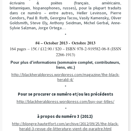
écrivains & poètes (français, américains,
hispanophones, russes), pour la plupart traduits
britanniques,
dans ce numéro – entre autres, Heller Levinson, Pierre
Cendors, Paul B. Roth, Georgina Tacou, Vasily Kamensky, Oliver
Goldsmith, Steve Ely, Anthony Seidman, Michel Gerbal, Anne-
Sylvie Salzman, Jorge Ortega…
*
#4 – October 2013 - Octobre 2013
164 pages – 15€ / £12.90 / $20 – ISBN 978-2-919582-06-8 (ISSN
2266-1913)
Pour plus d’informations (sommaire complet, contributeurs,
liens, etc.)
http://blackheraldpress.wordpress.com/magazine/the-black-
herald-4/
*
Pour se procurer ce numéro et/ou les précédents
http://blackheraldpress.wordpress.com/buy-our-titles/
*
à propos du numéro 3 (2012)
http://blongre.hautetfort.com/archive/2012/09/25/the-black-
herald-3-revue-de-litterature-vient-de-paraitre.html