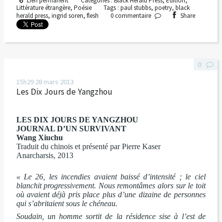
Lien permanent
Catégories :
Black Herald Press
,
Edition
,
Littérature étrangère
,
Poésie
Tags :
paul stubbs
,
poetry
,
black
herald press
,
ingrid soren
,
flesh
0
commentaire
Share
0
15h29
28
mars 2013
Les Dix Jours de Yangzhou
LES DIX JOURS DE YANGZHOU
JOURNAL D’UN SURVIVANT
Wang Xiuchu
Traduit du chinois et présenté par Pierre Kaser
Anarcharsis, 2013
« Le 26, les incendies avaient baissé d’intensité ; le ciel
blanchit progressivement. Nous remontâmes alors sur le toit
où avaient déjà pris place plus d’une dizaine de personnes
qui s’abritaient sous le chéneau.
Soudain, un homme sortit de la résidence sise à l’est de