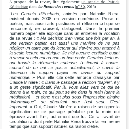
A propos de la revue, lire également
un article de Patrick
Kéchichian
dans
La Revue des revues
(
n° 50
, 2013)
"Les Carnets d’Eucharis
, animés par Nathalie Riera,
existent depuis 2008 en version numérique. Prose et
poésie, mais aussi arts plastiques et réflexion critique se
rencontrent, se croisent, dialoguent. Dans le premier
numéro papier elle explique dans un entretien la vocation
de sa revue : «
Ma décision d’en venir, une fois par an, à
une version papier, est aussi une manière de ne pas
négliger un autre pan du lectorat qui s’avère peu attaché à
la seule lecture numérique. Je n’ai aucune certitude quant
à savoir si cela est ou non un bon choix. Certains lecteurs
ont trouvé la démarche curieuse, l’estimant à contre-
courant de ce qui se passe actuellement, à savoir la
désertion du support papier en faveur du support
numérique.
» Puis elle cite cette amorce d’analyse par
Claude Minière : «
Dans le passage à l’édition “papier”, il y
a un geste significatif. Par là, vous allez vers ce qui se
donne à la main, ce qui peut se lire dans la main (dans la
méditation) – et donc n’est plus sous l’impression binaire
“informatique”, se déroulant pour l’œil seul. C’est
important.
» Oui, Claude Minière a raison de souligner la
signification de ce passage préalable par la main qui
éprouve avant l’œil, autrement que lui. Ce « travail de
circulation » dont parle Nathalie Riera trouve là, en même
temps que son support naturel, sa raison d’être."