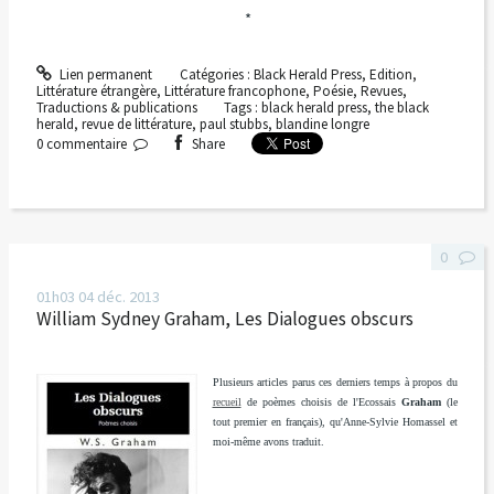
*
Lien permanent
Catégories :
Black Herald Press
,
Edition
,
Littérature étrangère
,
Littérature francophone
,
Poésie
,
Revues
,
Traductions & publications
Tags :
black herald press
,
the black
herald
,
revue de littérature
,
paul stubbs
,
blandine longre
0
commentaire
Share
0
01h03
04
déc. 2013
William Sydney Graham, Les Dialogues obscurs
Plusieurs articles parus ces derniers temps à propos du
recueil
de poèmes choisis de l'Ecossais
Graham
(le
tout premier en français), qu'Anne-Sylvie Homassel et
moi-même avons traduit.