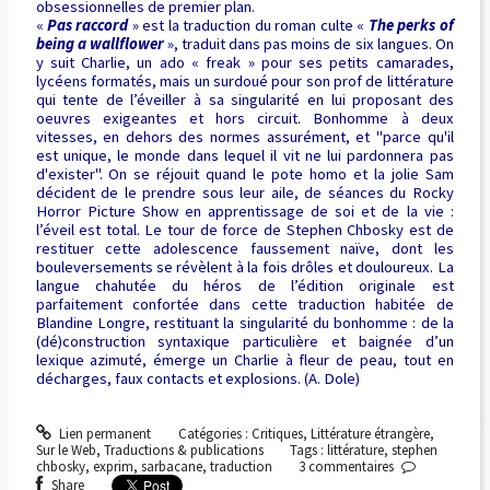
obsessionnelles de premier plan.
«
Pas raccord
» est la traduction du roman culte «
The perks of
being a wallflower
», traduit dans pas moins de six langues. On
y suit Charlie, un ado « freak » pour ses petits camarades,
lycéens formatés, mais un surdoué pour son prof de littérature
qui tente de l’éveiller à sa singularité en lui proposant des
oeuvres exigeantes et hors circuit. Bonhomme à deux
vitesses, en dehors des normes assurément, et "parce qu'il
est unique, le monde dans lequel il vit ne lui pardonnera pas
d'exister". On se réjouit quand le pote homo et la jolie Sam
décident de le prendre sous leur aile, de séances du Rocky
Horror Picture Show en apprentissage de soi et de la vie :
l’éveil est total. Le tour de force de Stephen Chbosky est de
restituer cette adolescence faussement naïve, dont les
bouleversements se révèlent à la fois drôles et douloureux. La
langue chahutée du héros de l’édition originale est
parfaitement confortée dans cette traduction habitée de
Blandine Longre, restituant la singularité du bonhomme : de la
(dé)construction syntaxique particulière et baignée d’un
lexique azimuté, émerge un Charlie à fleur de peau, tout en
décharges, faux contacts et explosions. (A. Dole)
Lien permanent
Catégories :
Critiques
,
Littérature étrangère
,
Sur le Web
,
Traductions & publications
Tags :
littérature
,
stephen
chbosky
,
exprim
,
sarbacane
,
traduction
3
commentaires
Share