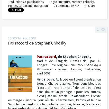
Traductions & publications
Tags :
littérature
,
stephen chbosky
,
exprim
,
sarbacane
,
traduction
0
commentaire
Share
1
15h00
24
févr. 2008
Pas raccord de Stephen Chbosky
Pas raccord
, de Stephen Chbosky
traduit de l’anglais (Etats-Unis) par B.
Longre. Titre original :
The Perks of being a
Wallflower -
Roman Exprim, Sarbacane,
avril 2008
4e de couv.
Au lycée où il vient d'entrer, on
trouve Charlie bizarre. Trop sensible, pas
"raccord". Pour son prof de Lettres, c'est
sans doute un prodige ; pour les autres,
c'est juste un "freak". En attendant, il reste
en marge - jusqu'au jour où deux terminales, Patrick et la jolie
Sam, le prennent sous leur aile. la musique, le sexe, les fêtes :
le voià entré dans la danse... et tout s'accélère.