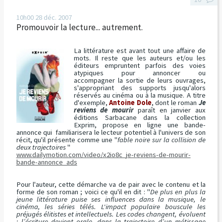
10h00
28
déc. 2007
Promouvoir la lecture... autrement.
La littérature est avant tout une affaire de
mots. Il reste que les auteurs et/ou les
éditeurs empruntent parfois des voies
atypiques pour annoncer ou
accompagner la sortie de leurs ouvrages,
s'appropriant des supports jusqu'alors
réservés au cinéma ou à la musique. A titre
d'exemple,
Antoine Dole
, dont le roman
Je
reviens de mourir
paraît en janvier aux
éditions Sarbacane dans la collection
Exprim, propose en ligne une bande-
annonce qui familiarisera le lecteur potentiel à l'univers de son
récit, qu'il présente comme une "
fable noire sur la collision de
deux trajectoires
"
www.dailymotion.com/video/x2io8c_je-reviens-de-mourir-
bande-annonce_ads
Pour l'auteur, cette démarche va de pair avec le contenu et la
forme de son roman ; voici ce qu'il en dit : "
De plus en plus la
jeune littérature puise ses influences dans la musique, le
cinéma, les séries télés. L'impact populaire bouscule les
préjugés élitistes et intellectuels. Les codes changent, évoluent
: l’écriture devient orale, dans la trajectoire d’un métissage