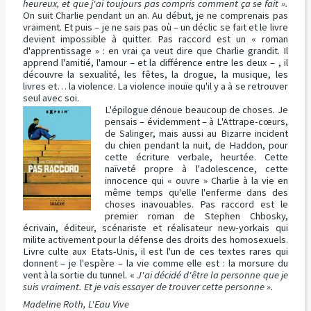
heureux, et que j'ai toujours pas compris comment ça se fait ».
On suit Charlie pendant un an. Au début, je ne comprenais pas
vraiment. Et puis – je ne sais pas où – un déclic se fait et le livre
devient impossible à quitter. Pas raccord est un « roman
d'apprentissage » : en vrai ça veut dire que Charlie grandit. Il
apprend l'amitié, l'amour – et la différence entre les deux – , il
découvre la sexualité, les fêtes, la drogue, la musique, les
livres et… la violence. La violence inouïe qu'il y a à se retrouver
seul avec soi.
L'épilogue dénoue beaucoup de choses. Je
pensais – évidemment – à L'Attrape-cœurs,
de Salinger, mais aussi au Bizarre incident
du chien pendant la nuit, de Haddon, pour
cette écriture verbale, heurtée. Cette
naïveté propre à l'adolescence, cette
innocence qui « ouvre » Charlie à la vie en
même temps qu'elle l'enferme dans des
choses inavouables. Pas raccord est le
premier roman de Stephen Chbosky,
écrivain, éditeur, scénariste et réalisateur new-yorkais qui
milite activement pour la défense des droits des homosexuels.
Livre culte aux Etats-Unis, il est l'un de ces textes rares qui
donnent – je l'espère – la vie comme elle est : la morsure du
vent à la sortie du tunnel. «
J'ai décidé d'être la personne que je
suis vraiment. Et je vais essayer de trouver cette personne ».
Madeline Roth, L'Eau Vive