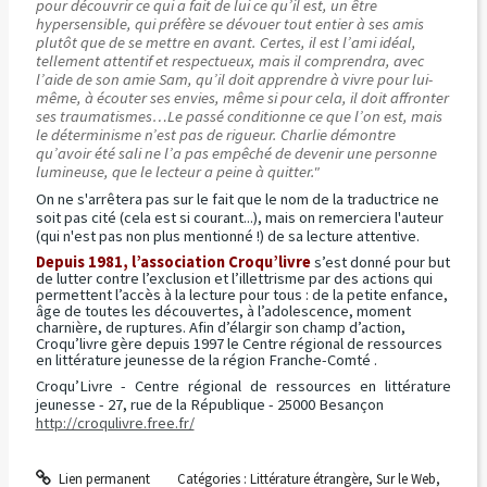
pour découvrir ce qui a fait de lui ce qu’il est, un être
hypersensible, qui préfère se dévouer tout entier à ses amis
plutôt que de se mettre en avant. Certes, il est l’ami idéal,
tellement attentif et respectueux, mais il comprendra, avec
l’aide de son amie Sam, qu’il doit apprendre à vivre pour lui-
même, à écouter ses envies, même si pour cela, il doit affronter
ses traumatismes…Le passé conditionne ce que l’on est, mais
le déterminisme n’est pas de rigueur. Charlie démontre
qu’avoir été sali ne l’a pas empêché de devenir une personne
lumineuse, que le lecteur a peine à quitter."
On ne s'arrêtera pas sur le fait que le nom de la traductrice ne
soit pas cité (cela est si courant...), mais on remerciera l'auteur
(qui n'est pas non plus mentionné !) de sa lecture attentive.
Depuis 1981, l’association Croqu’livre
s’est donné pour but
de lutter contre l’exclusion et l’illettrisme par des actions qui
permettent l’accès à la lecture pour tous : de la petite enfance,
âge de toutes les découvertes, à l’adolescence, moment
charnière, de ruptures. Afin d’élargir son champ d’action,
Croqu’livre gère depuis 1997 le Centre régional de ressources
en littérature jeunesse de la région Franche-Comté .
Croqu’Livre - Centre régional de ressources en littérature
jeunesse - 27, rue de la République - 25000 Besançon
http://croqulivre.free.fr/
Lien permanent
Catégories :
Littérature étrangère
,
Sur le Web
,