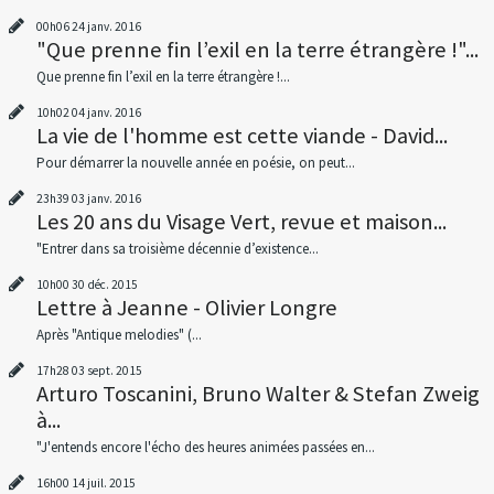
00h06
24
janv. 2016
"Que prenne fin l’exil en la terre étrangère !"...
Que prenne fin l’exil en la terre étrangère !...
10h02
04
janv. 2016
La vie de l'homme est cette viande - David...
Pour démarrer la nouvelle année en poésie, on peut...
23h39
03
janv. 2016
Les 20 ans du Visage Vert, revue et maison...
"Entrer dans sa troisième décennie d’existence...
10h00
30
déc. 2015
Lettre à Jeanne - Olivier Longre
Après "Antique melodies" (...
17h28
03
sept. 2015
Arturo Toscanini, Bruno Walter & Stefan Zweig
à...
"J'entends encore l'écho des heures animées passées en...
16h00
14
juil. 2015