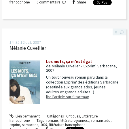
francophone
0
commentaire
Share
0
14h35
12
oct. 2007
Mélanie Cuvellier
Les mots, ça m’est égal
de Mélanie Cuvelier - Exprim’ Sarbacane,
2007
Un tout nouveau roman paru dans la
collection Exprim' des éditions Sarbacane
(destinée aux grands ados, jeunes
adultes et grands adultes...)
lire l'article sur Sitartmag
Lien permanent
Catégories :
Critiques
,
Littérature
francophone
Tags :
romans
,
littérature jeunesse
,
romans ado
,
exprim
,
sarbacane
,
2007
,
littérature francophone