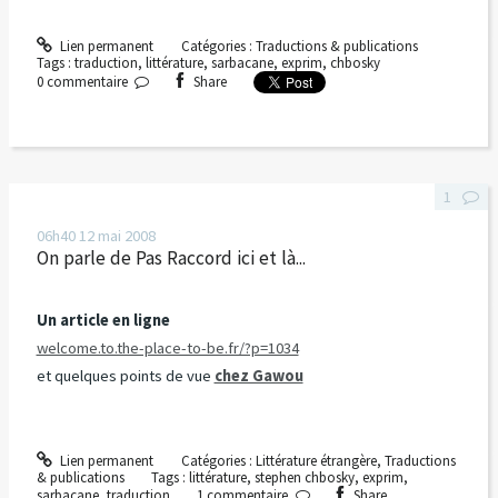
Lien permanent
Catégories :
Traductions & publications
Tags :
traduction
,
littérature
,
sarbacane
,
exprim
,
chbosky
0
commentaire
Share
1
06h40
12
mai 2008
On parle de Pas Raccord ici et là...
Un article en ligne
welcome.to.the-place-to-be.fr/?p=1034
et quelques points de vue
chez Gawou
Lien permanent
Catégories :
Littérature étrangère
,
Traductions
& publications
Tags :
littérature
,
stephen chbosky
,
exprim
,
sarbacane
,
traduction
1
commentaire
Share