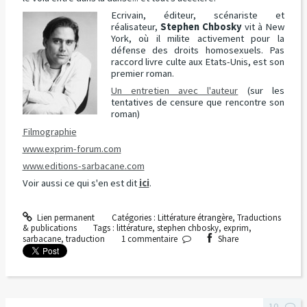
Ecrivain, éditeur, scénariste et
réalisateur,
Stephen Chbosky
vit à New
York, où il milite activement pour la
défense des droits homosexuels. Pas
raccord livre culte aux Etats-Unis, est son
premier roman.
Un entretien avec l'auteur
(sur les
tentatives de censure que rencontre son
roman)
Filmographie
www.exprim-forum.com
www.editions-sarbacane.com
Voir aussi ce qui s'en est dit
ici
.
Lien permanent
Catégories :
Littérature étrangère
,
Traductions
& publications
Tags :
littérature
,
stephen chbosky
,
exprim
,
sarbacane
,
traduction
1
commentaire
Share
10