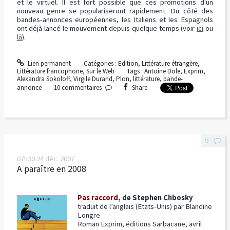
et le virtuel. Il est fort possible que ces promotions d'un
nouveau genre se populariseront rapidement. Du côté des
bandes-annonces européennes, les Italiens et les Espagnols
ont déjà lancé le mouvement depuis quelque temps (voir
ici
ou
là
).
Lien permanent
Catégories :
Edition
,
Littérature étrangère
,
Littérature francophone
,
Sur le Web
Tags :
Antoine Dole
,
Exprim
,
Alexandra Sokoloff
,
Virgile Durand
,
Plon
,
littérature
,
bande-
annonce
10
commentaires
Share
9
07h30
24
déc. 2007
A paraître en 2008
Pas raccord
, de Stephen Chbosky
traduit de l’anglais (Etats-Unis) par Blandine
Longre
Roman Exprim, éditions Sarbacane, avril