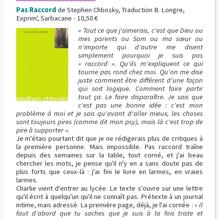
Pas Raccord
de Stephen Chbosky, Traduction B. Longre,
Exprim', Sarbacane - 10,50 €
« Tout ce que j'aimerais, c'est que Dieu ou
mes parents ou Sam ou ma sœur ou
n'importe qui d'autre me disent
simplement pourquoi je suis pas
« raccord ». Qu'ils m'expliquent ce qui
tourne pas rond chez moi. Qu'on me dise
juste comment être différent d'une façon
qui soit logique. Comment faire partir
tout ça. Le faire disparaître. Je sais que
c'est pas une bonne idée : c'est mon
problème à moi et je sais qu'avant d'aller mieux, les choses
sont toujours pires (comme dit mon psy), mais là c'est trop de
pire à supporter ».
Je m'étais pourtant dit que je ne rédigerais plus de critiques à
la première personne. Mais impossible. Pas raccord traîne
depuis des semaines sur la table, tout corné, et j'ai beau
chercher les mots, je pense qu'il n'y en a sans doute pas de
plus forts que ceux-là : j'ai fini le livre en larmes, en vraies
larmes.
Charlie vient d'entrer au lycée. Le texte s'ouvre sur une lettre
qu'il écrit à quelqu'un qu'il ne connaît pas. Prétexte à un journal
intime, mais adressé. La première page, déjà, je l'ai cornée :
« Il
faut d'abord que tu saches que je suis à la fois triste et