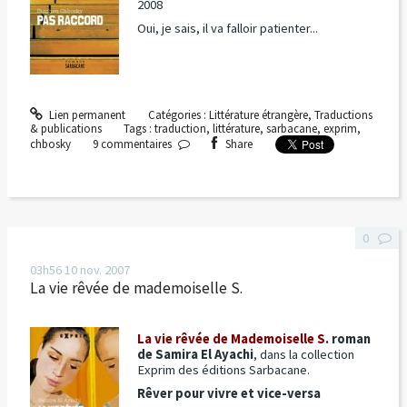
2008
Oui, je sais, il va falloir patienter...
Lien permanent
Catégories :
Littérature étrangère
,
Traductions
& publications
Tags :
traduction
,
littérature
,
sarbacane
,
exprim
,
chbosky
9
commentaires
Share
0
03h56
10
nov. 2007
La vie rêvée de mademoiselle S.
La vie rêvée de Mademoiselle S.
roman
de Samira El Ayachi
, dans la collection
Exprim des éditions Sarbacane.
Rêver pour vivre et vice-versa