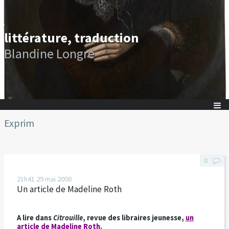
littérature, traduction
Blandine Longre
Exprim
0
21h41
29
mai 2008
Un article de Madeline Roth
A lire dans
Citrouille
, revue des libraires jeunesse,
un
article de Madeline Roth
.