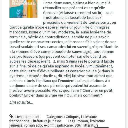
Entre deux eaux, Salima a bien du mal à
réconcilier son présent et ce qu’elle
éprouve (et laisse rarement sortir) – ses
frustrations, sa lassitude face aux
pressions qui viennent de toutes parts, ou
tout ce qu’elle n’ose espérer vivre un jour. Fille d’immigrés
marocains, issue d’un milieu modeste, la jeune lycéenne de
terminale, pétrie de contradictions, semble ne plus savoir
quelle route emprunter : certes, elle reconnaît la valeur de son
travail scolaire et ses camarades lui en savent gré (profitant de
« la » bonne élève comme bouée de sauvetage), tout comme
ses professeurs (qui peuvent compter sur elle quand les
autres les désespèrent…), mais Salima reste pourtant lucide
sur la finalité de ce qu’elle apprend au lycée. Simultanément,
cette étiquette d’élève brillante et consciencieuse (« dans le
système, attrapée docile », dit-elle) lui pèse tout autant que
certains rituels familiaux qui l’ennuient ou les incitations à «
continuer ainsi » de ses parents qui veulent lui assurer le
meilleur avenir possible. Alors, quoi faire ? Chercher un petit
boulot ? Entrer dans la vraie vie ? Oui, mais comment ?
Lire la suite...
Lien permanent
Catégories :
Critiques
,
Littérature
francophone
,
Littérature jeunesse
Tags :
roman
,
littérature
jeunesse
,
roman ado
,
exprim
,
sarbacane
,
2007
,
littérature