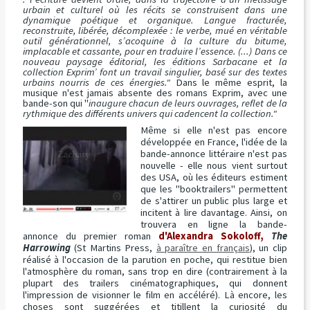
urbain et culturel où les récits se construisent dans une
dynamique poétique et organique. Langue fracturée,
reconstruite, libérée, décomplexée : le verbe, mué en véritable
outil générationnel, s’acoquine à la culture du bitume,
implacable et cassante, pour en traduire l’essence. (...) Dans ce
nouveau paysage éditorial, les éditions Sarbacane et la
collection Exprim’ font un travail singulier, basé sur des textes
urbains nourris de ces énergies."
Dans le même esprit, la
musique n'est jamais absente des romans Exprim, avec une
bande-son qui "
inaugure chacun de leurs ouvrages, reflet de la
rythmique des différents univers qui cadencent la collection."
Même si elle n'est pas encore
développée en France, l'idée de la
bande-annonce littéraire n'est pas
nouvelle - elle nous vient surtout
des USA, où les éditeurs estiment
que les "booktrailers" permettent
de s'attirer un public plus large et
incitent à lire davantage. Ainsi, on
trouvera en ligne la bande-
annonce du premier roman
d'Alexandra Sokoloff,
The
Harrowing
(St Martins Press,
à paraître en français
), un clip
réalisé à l'occasion de la parution en poche, qui restitue bien
l'atmosphère du roman, sans trop en dire (contrairement à la
plupart des trailers cinématographiques, qui donnent
l'impression de visionner le film en accéléré). Là encore, les
choses sont suggérées et titillent la curiosité du