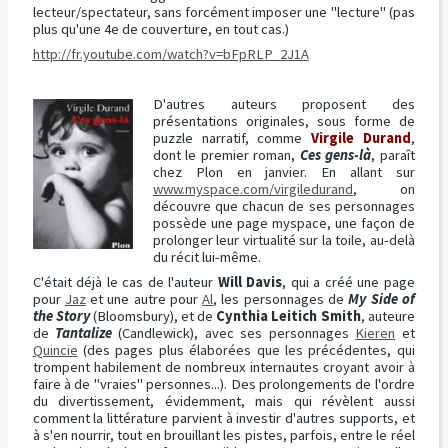
lecteur/spectateur, sans forcément imposer une "lecture" (pas
plus qu'une 4e de couverture, en tout cas.)
http://fr.youtube.com/watch?v=bFpRLP_2J1A
D'autres auteurs proposent des
présentations originales, sous forme de
puzzle narratif, comme
Virgile Durand
,
dont le premier roman,
Ces gens-là
, paraît
chez Plon en janvier. En allant sur
www.myspace.com/virgiledurand
, on
découvre que chacun de ses personnages
possède une page myspace, une façon de
prolonger leur virtualité sur la toile, au-delà
du récit lui-même.
C'était déjà le cas de l'auteur
Will Davis
, qui a créé une page
pour
Jaz
et une autre pour
Al
, les personnages de
My Side of
the Story
(Bloomsbury), et de
Cynthia Leitich Smith
, auteure
de
Tantalize
(Candlewick), avec ses personnages
Kieren
et
Quincie
(des pages plus élaborées que les précédentes, qui
trompent habilement de nombreux internautes croyant avoir à
faire à de "vraies" personnes...). Des prolongements de l'ordre
du divertissement, évidemment, mais qui révèlent aussi
comment la littérature parvient à investir d'autres supports, et
à s'en nourrir, tout en brouillant les pistes, parfois, entre le réel