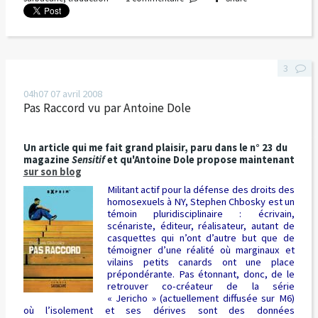
3
04h07
07
avril 2008
Pas Raccord vu par Antoine Dole
Un article qui me fait grand plaisir, paru dans le n° 23 du
magazine
Sensitif
et qu'Antoine Dole propose maintenant
sur son blog
Militant actif pour la défense des droits des
homosexuels à NY, Stephen Chbosky est un
témoin pluridisciplinaire : écrivain,
scénariste, éditeur, réalisateur, autant de
casquettes qui n’ont d’autre but que de
témoigner d’une réalité où marginaux et
vilains petits canards ont une place
prépondérante. Pas étonnant, donc, de le
retrouver co-créateur de la série
« Jericho » (actuellement diffusée sur M6)
où l’isolement et ses dérives sont des données