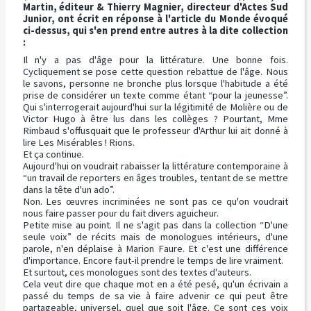
Martin, éditeur & Thierry Magnier, directeur d'Actes Sud
Junior, ont écrit en réponse à l'article du Monde évoqué
ci-dessus, qui s'en prend entre autres à la dite collection
:
Il n'y a pas d'âge pour la littérature. Une bonne fois.
Cycliquement se pose cette question rebattue de l'âge. Nous
le savons, personne ne bronche plus lorsque l'habitude a été
prise de considérer un texte comme étant “pour la jeunesse”.
Qui s'interrogerait aujourd'hui sur la légitimité de Molière ou de
Victor Hugo à être lus dans les collèges ? Pourtant, Mme
Rimbaud s'offusquait que le professeur d'Arthur lui ait donné à
lire Les Misérables ! Rions.
Et ça continue.
Aujourd'hui on voudrait rabaisser la littérature contemporaine à
“un travail de reporters en âges troubles, tentant de se mettre
dans la tête d'un ado”.
Non. Les œuvres incriminées ne sont pas ce qu'on voudrait
nous faire passer pour du fait divers aguicheur.
Petite mise au point. Il ne s'agit pas dans la collection “D'une
seule voix” de récits mais de monologues intérieurs, d'une
parole, n'en déplaise à Marion Faure. Et c'est une différence
d'importance. Encore faut-il prendre le temps de lire vraiment.
Et surtout, ces monologues sont des textes d'auteurs.
Cela veut dire que chaque mot en a été pesé, qu'un écrivain a
passé du temps de sa vie à faire advenir ce qui peut être
partageable, universel, quel que soit l'âge. Ce sont ces voix