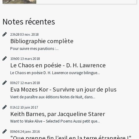
Notes récentes
23h28
03
nov. 2018
Bibliographie complète
Pour suivre mes parutions :...
10h00
13
mars 2018
Le Chaos en poésie - D. H. Lawrence
Le Chaos en poésie D. H. Lawrence ouvrage bilingue...
00h27
12
mars 2018
Eva Mozes Kor - Survivre un jour de plus
Vient de paraître aux éditions Notes de Nuit, dans...
01h12
10
juin 2017
Keith Barnes, par Jacqueline Starer
Want to Wake Alive – Selected Poems Aussi petit que...
00h06
24
janv. 2016
"Que prenne fin l’exil en la terre étrangère !"...