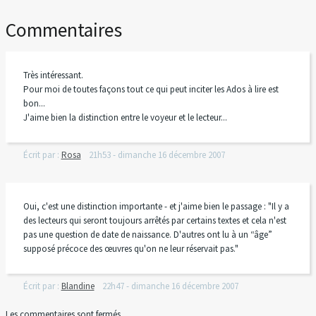
Commentaires
Très intéressant.
Pour moi de toutes façons tout ce qui peut inciter les Ados à lire est
bon...
J'aime bien la distinction entre le voyeur et le lecteur...
Écrit par :
Rosa
21h53
-
dimanche 16
décembre 2007
Oui, c'est une distinction importante - et j'aime bien le passage : "Il y a
des lecteurs qui seront toujours arrêtés par certains textes et cela n'est
pas une question de date de naissance. D'autres ont lu à un “âge”
supposé précoce des œuvres qu'on ne leur réservait pas."
Écrit par :
Blandine
22h47
-
dimanche 16
décembre 2007
Les commentaires sont fermés.