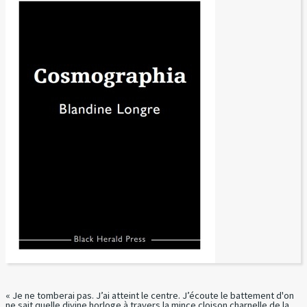
« Je ne tomberai pas. J’ai atteint le centre. J’écoute le battement d'on
ne sait quelle divine horloge à travers la mince cloison charnelle de la