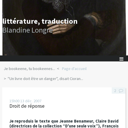
littérature, traduction
Blandine Longre
Je bookeene, tu bookeenes...
Page d'accueil
"Un livre doit être un danger", disait Cioran...
2
15h00
13
déc. 2007
Droit de réponse
Je reproduis le texte que Jeanne Benameur, Claire David
(directrices de la collection “D'une seule voix”), François