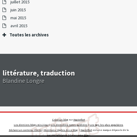
juillet 2015
juin 2015
mai 2015
avril 2015
Toutes les archives
littérature, traduction
Blandine Longre
Créer un blog
sur
Hautetfort
Les derniers blogs mis à jour
|
Les dernières notes publiées
|
Les tags les plus populaires
Déclarer un contenu illicite
|
Mentions légales de ce blog
|
Hautetfort
est une marque déposée de la
société talkSpirit | Créez votre
blog
!