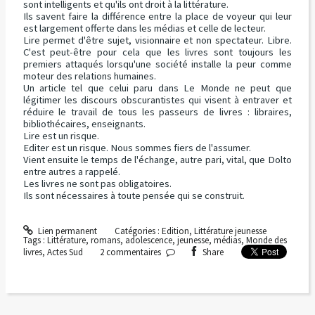
sont intelligents et qu'ils ont droit à la littérature.
Ils savent faire la différence entre la place de voyeur qui leur
est largement offerte dans les médias et celle de lecteur.
Lire permet d'être sujet, visionnaire et non spectateur. Libre.
C'est peut-être pour cela que les livres sont toujours les
premiers attaqués lorsqu'une société installe la peur comme
moteur des relations humaines.
Un article tel que celui paru dans Le Monde ne peut que
légitimer les discours obscurantistes qui visent à entraver et
réduire le travail de tous les passeurs de livres : libraires,
bibliothécaires, enseignants.
Lire est un risque.
Editer est un risque. Nous sommes fiers de l'assumer.
Vient ensuite le temps de l'échange, autre pari, vital, que Dolto
entre autres a rappelé.
Les livres ne sont pas obligatoires.
Ils sont nécessaires à toute pensée qui se construit.
Lien permanent
Catégories :
Edition
,
Littérature jeunesse
Tags :
Littérature
,
romans
,
adolescence
,
jeunesse
,
médias
,
Monde des
livres
,
Actes Sud
2
commentaires
Share