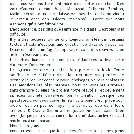
que nous voulons faire entendre dans cette collection. Des
voix d'auteurs comme Wajdi Mouawad, Catherine Zambon,
Malin Lindroth, et nous ne laisserons pas dire qu'ils entraînent
le lecteur dans des univers “malsains”… Parce que nous
estimons qu'ils ont fait œuvre.
L'adolescence, pas plus que l'enfance, n'a d'âge. C'est bien là la
difficulté.
Il y a des lecteurs qui seront toujours arrêtés par certains
textes et cela n'est pas une question de date de naissance.
D'autres ont lu à un “âge” supposé précoce des œuvres qu'on
ne leur réservait pas.
Les êtres humains ne sont pas réductibles à leur carte
d'identité. Décidément.
La vigilance extrême qui est la nôtre porte sur le texte. Toute
souffrance se réfléchit dans la littérature qui permet de
prendre le recul nécessaire pour l'envisager, voire la dévisager.
Les émotions les plus intenses, nous pouvons les éprouver
sans craindre qu'elles ne broient notre réalité si, et seulement
si, elles ont été travaillées par la création. Lorsque des
spectateurs vont voir couler le Titanic, ils paient leur place pour
pleurer et non pas se noyer (ne serait-ce que dans leurs
larmes… !). Claude Simon a très justement écrit dans Orion
aveugle que jamais aucun incendie allumé dans un livre n'avait
mis le feu à une maison.
Nous le croyons.
Nous croyons aussi que les jeunes filles et les jeunes gens