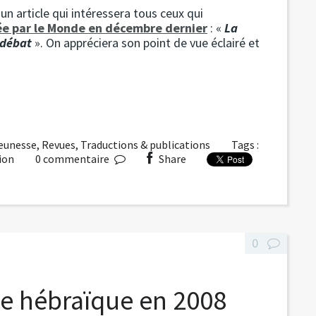
 un article qui intéressera tous ceux qui
ée par le Monde en décembre dernier
: «
La
 débat
». On appréciera son point de vue éclairé et
jeunesse
,
Revues
,
Traductions & publications
Tags :
ion
0
commentaire
Share
0
ue hébraïque en 2008