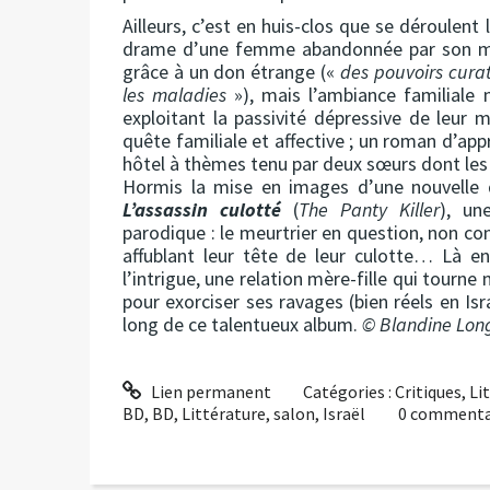
Ailleurs, c’est en huis-clos que se déroulent
drame d’une femme abandonnée par son mari
grâce à un don étrange («
des pouvoirs curati
les maladies
»), mais l’ambiance familiale 
exploitant la passivité dépressive de leu
quête familiale et affective ; un roman d’ap
hôtel à thèmes tenu par deux sœurs dont les
Hormis la mise en images d’une nouvelle 
L’assassin culotté
(
The Panty Killer
), un
parodique : le meurtrier en question, non con
affublant leur tête de leur culotte… Là en
l’intrigue, une relation mère-fille qui tourne
pour exorciser ses ravages (bien réels en Is
long de ce talentueux album.
© Blandine Lon
Lien permanent
Catégories :
Critiques
,
Li
BD
,
BD
,
Littérature
,
salon
,
Israël
0
commenta