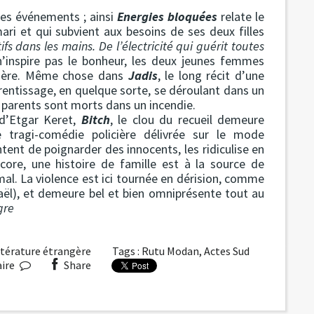
 les événements ; ainsi
Energies bloquées
relate le
 et qui subvient aux besoins de ses deux filles
fs dans les mains. De l’électricité qui guérit toutes
n’inspire pas le bonheur, les deux jeunes femmes
r mère. Même chose dans
Jadis
, le long récit d’une
prentissage, en quelque sorte, se déroulant dans un
 parents sont morts dans un incendie.
d’Etgar Keret,
Bitch
, le clou du recueil demeure
e tragi-comédie policière délivrée sur le mode
tent de poignarder des innocents, les ridiculise en
core, une histoire de famille est à la source de
 mal. La violence est ici tournée en dérision, comme
raël), et demeure bel et bien omniprésente tout au
gre
ttérature étrangère
Tags :
Rutu Modan
,
Actes Sud
ire
Share