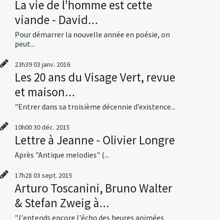
La vie de l'homme est cette
viande - David...
Pour démarrer la nouvelle année en poésie, on
peut...
23h39
03
janv. 2016
Les 20 ans du Visage Vert, revue
et maison...
"Entrer dans sa troisième décennie d’existence...
10h00
30
déc. 2015
Lettre à Jeanne - Olivier Longre
Après "Antique melodies" (...
17h28
03
sept. 2015
Arturo Toscanini, Bruno Walter
& Stefan Zweig à...
"J'entends encore l'écho des heures animées