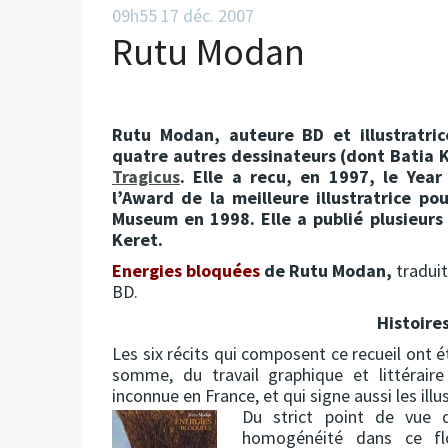
09h55
17
déc. 2007
Rutu Modan
Rutu Modan, auteure BD et illustratri
quatre autres dessinateurs (dont Batia Ko
Tragicus
. Elle a recu, en 1997, le Yea
l’Award de la meilleure illustratrice p
Museum en 1998. Elle a publié plusieurs 
Keret.
Energies bloquées
de Rutu Modan,
traduit
BD.
Histoire
Les six récits qui composent ce recueil ont é
somme, du travail graphique et littéraire
inconnue en France, et qui signe aussi les ill
Du strict point de vue de
homogénéité dans ce flo