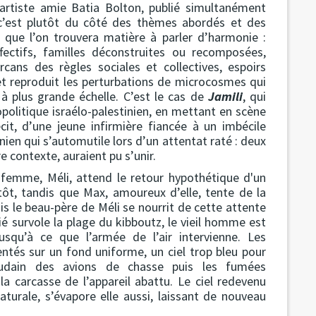
artiste amie Batia Bolton, publié simultanément
 c’est plutôt du côté des thèmes abordés et des
 que l’on trouvera matière à parler d’harmonie :
fectifs, familles déconstruites ou recomposées,
arcans des règles sociales et collectives, espoirs
 et reproduit les perturbations de microcosmes qui
à plus grande échelle. C’est le cas de
Jamili
, qui
politique israélo-palestinien, en mettant en scène
it, d’une jeune infirmière fiancée à un imbécile
inien qui s’automutile lors d’un attentat raté : deux
e contexte, auraient pu s’unir.
 femme, Méli, attend le retour hypothétique d'un
 tôt, tandis que Max, amoureux d’elle, tente de la
ais le beau-père de Méli se nourrit de cette attente
ié survole la plage du kibboutz, le vieil homme est
usqu’à ce que l’armée de l’air intervienne. Les
ntés sur un fond uniforme, un ciel trop bleu pour
oudain des avions de chasse puis les fumées
 carcasse de l’appareil abattu. Le ciel redevenu
caturale, s’évapore elle aussi, laissant de nouveau