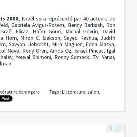
ris 2008
, Israël sera représenté par 40 auteurs de
lfeld, Gabriela Avigur-Rotem, Benny Barbash, Ron
Israël Eliraz, Haïm Gouri, Michal Govrin, David
ra Horn, Miron C. Izakson, Sayed Kashua, Judith
hem, Savyon Liebrecht, Mira Maguen, Edna Mazya,
ol Nevo, Rony Oren, Amos Oz, Israël Pincas, Igal
Shalev, Youval Shimoni, Ronny Someck, Zvi Yanaï,
idman.
ttérature étrangère
Tags :
Littérature
,
salon
,
0