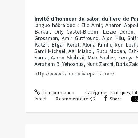
Invité d’honneur du salon du livre de Pa
langue hébraïque : Elie Amir, Aharon Appe
Barkaï, Orly Castel-Bloom, Lizzie Doron, 
Grossman, Amir Gutfreund, Alon Hilu, Shif
Katzir, Etgar Keret, Alona Kimhi, Ron Les
Sami Michaël, Agi Mishol, Rutu Modan, Eshk
Sarna, Aaron Shabtai, Meir Shalev, Zeruya 
Avraham B. Yehoshua, Nurit Zarchi, Boris Za
http://www.salondulivreparis.com/
Lien permanent
Catégories :
Critiques
,
Li
Israël
0
commentaire
Share