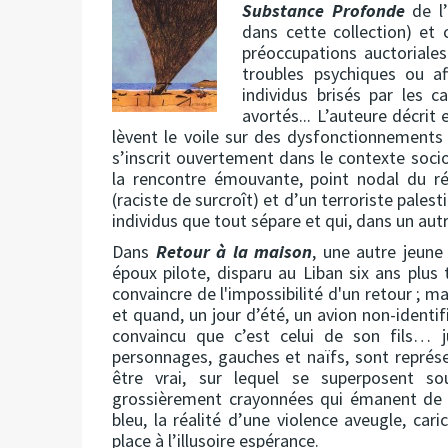
Substance Profonde
de l’
dans cette collection) et
préoccupations auctoriales
troubles psychiques ou af
individus brisés par les c
avortés... L’auteure décrit
lèvent le voile sur des dysfonctionnements 
s’inscrit ouvertement dans le contexte socio
la rencontre émouvante, point nodal du réc
(raciste de surcroît) et d’un terroriste palest
individus que tout sépare et qui, dans un autr
Dans
Retour à la maison
, une autre jeune
époux pilote, disparu au Liban six ans plus
convaincre de l'impossibilité d'un retour ; m
et quand, un jour d’été, un avion non-identif
convaincu que c’est celui de son fils… j
personnages, gauches et naïfs, sont représe
être vrai, sur lequel se superposent s
grossièrement crayonnées qui émanent de la
bleu, la réalité d’une violence aveugle, cari
place à l’illusoire espérance.