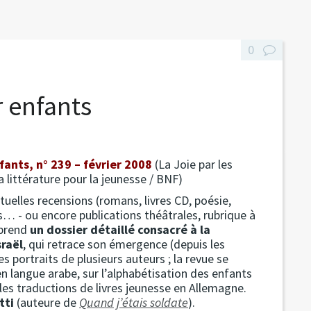
0
r enfants
fants, n° 239 – février 2008
(La Joie par les
a littérature pour la jeunesse / BNF)
uelles recensions (romans, livres CD, poésie,
 - ou encore publications théâtrales, rubrique à
mprend
un dossier détaillé consacré à la
sraël
, qui retrace son émergence (depuis les
 portraits de plusieurs auteurs ; la revue se
 en langue arabe, sur l’alphabétisation des enfants
 les traductions de livres jeunesse en Allemagne.
tti
(auteure de
Quand j’étais soldate
).