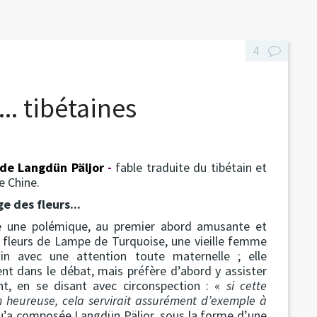
4
.. tibétaines
de
Langdün Päljor
-
fable traduite du tibétain et
e Chine.
e des fleurs...
e une polémique, au premier abord amusante et
s fleurs de Lampe de Turquoise, une vieille femme
in avec une attention toute maternelle ; elle
nt dans le débat, mais préfère d’abord y assister
nt, en se disant avec circonspection : «
si cette
n heureuse, cela servirait assurément d’exemple à
u’a composée Langdün Päljor, sous la forme d’une