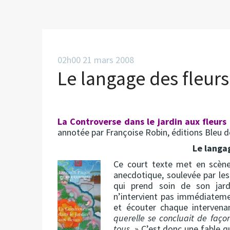
02h00
21
mars 2008
Le langage des fleurs.
La Controverse dans le jardin aux fleurs
annotée par Françoise Robin, éditions Bleu d
Le langag
Ce court texte met en scèn
anecdotique, soulevée par le
qui prend soin de son jard
n’intervient pas immédiateme
et écouter chaque intervena
querelle se concluait de faço
tous.
» C’est donc une fable q