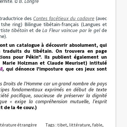
ernité.
© B. Longre
 traductrice des
Contes facétieux du cadavre
(avec
 tshe ring) Bilingue tibétain-français (Langues et
rtiste tibétain
et de
La
Fleur vaincue par le gel
de
e).
 ont un catalogue à découvrir absolument, qui
 traduits du tibétain. On trouvera en page
tions pour Pékin". Ils publient également un
c, Marie Holzman et Claude Meuriset) intitulé
08
,
qui dénonce l'imposture que ces jeux sont
les Droits de l’Homme car un grand nombre de pays
incipes fondamentaux exprimés en début de texte
ciété pacifique, soucieuse de préserver la dignité
ique « exige la compréhension mutuelle, l’esprit
it de la 4e couv.)
ttérature étrangère
Tags :
tibet
,
littérature
,
fable
,