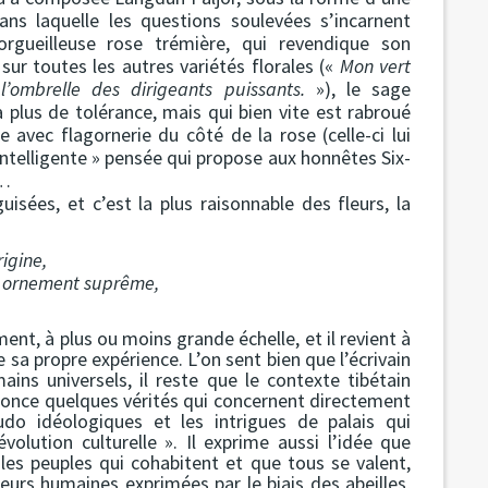
ns laquelle les questions soulevées s’incarnent
’orgueilleuse rose trémière, qui revendique son
ur toutes les autres variétés florales («
Mon vert
’ombrelle des dirigeants puissants.
»), le sage
 plus de tolérance, mais qui bien vite est rabroué
e avec flagornerie du côté de la rose (celle-ci lui
’intelligente » pensée qui propose aux honnêtes Six-
s…
uisées, et c’est la plus raisonnable des fleurs, la
rigine,
e ornement suprême,
ent, à plus ou moins grande échelle, et il revient à
 sa propre expérience. L’on sent bien que l’écrivain
ins universels, il reste que le contexte tibétain
once quelques vérités qui concernent directement
eudo idéologiques et les intrigues de palais qui
olution culturelle ». Il exprime aussi l’idée que
e les peuples qui cohabitent et que tous se valent,
leurs humaines exprimées par le biais des abeilles,