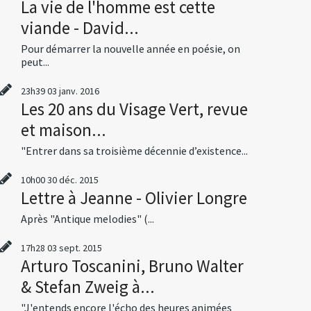
La vie de l'homme est cette
viande - David...
Pour démarrer la nouvelle année en poésie, on
peut...
23h39
03
janv. 2016
Les 20 ans du Visage Vert, revue
et maison...
"Entrer dans sa troisième décennie d’existence...
10h00
30
déc. 2015
Lettre à Jeanne - Olivier Longre
Après "Antique melodies" (...
17h28
03
sept. 2015
Arturo Toscanini, Bruno Walter
& Stefan Zweig à...
"J'entends encore l'écho des heures animées