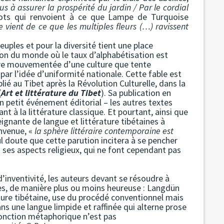
 à assurer la prospérité du jardin / Par le cordial
ts qui renvoient à ce que Lampe de Turquoise
e vient de ce que les multiples fleurs (…) ravissent
uples et pour la diversité tient une place
égion du monde où le taux d’alphabétisation est
ire mouvementée d’une culture que tente
ar l’idée d’uniformité nationale. Cette fable est
blié au Tibet après la Révolution Culturelle, dans la
(
Art et littérature du Tibet
). Sa publication en
 petit événement éditorial – les autres textes
t à la littérature classique. Et pourtant, ainsi que
eignante de langue et littérature tibétaines à
envenue, «
la sphère littéraire contemporaine est
l doute que cette parution incitera à se pencher
ses aspects religieux, qui ne font cependant pas
’inventivité, les auteurs devant se résoudre à
es, de manière plus ou moins heureuse : Langdün
lture tibétaine, use du procédé conventionnel mais
dans une langue limpide et raffinée qui alterne prose
fonction métaphorique n’est pas