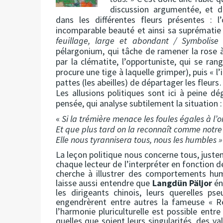
discussion argumentée, et da
dans les différentes fleurs présentes : l
incomparable beauté et ainsi sa suprématie s
feuillage, large et abondant / Symbolise l
pélargonium, qui tâche de ramener la rose à
par la clématite, l’opportuniste, qui se rang
procure une tige à laquelle grimper), puis « l
pattes (les abeilles) de départager les fleur
Les allusions politiques sont ici à peine dég
pensée, qui analyse subtilement la situation :
«
Si la trémière menace les foules égales à l’o
Et que plus tard on la reconnaît comme notr
Elle nous tyrannisera tous, nous les humbles »
La leçon politique nous concerne tous, justem
chaque lecteur de l’interpréter en fonction de
cherche à illustrer des comportements huma
laisse aussi entendre que
Langdün Päljor
én
les dirigeants chinois, leurs querelles ps
engendrèrent entre autres la fameuse « Rév
l’harmonie pluriculturelle est possible entr
quelles que soient leurs singularités, des va