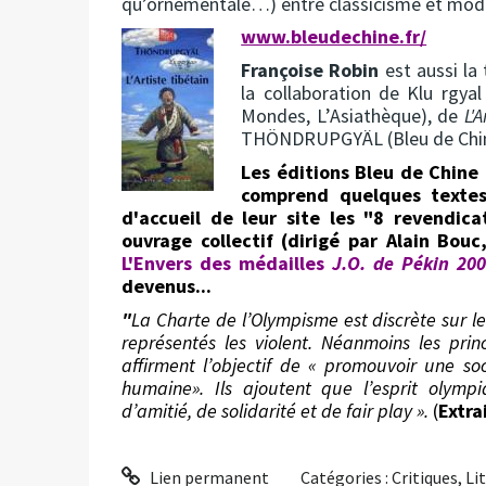
qu’ornementale…) entre classicisme et mod
www.bleudechine.fr/
Françoise Robin
est aussi la
la collaboration de Klu rgyal
Mondes, L’Asiathèque), de
L'A
THÖNDRUPGYÄL (Bleu de Chin
Les éditions Bleu de Chine
comprend quelques textes
d'accueil de leur site les "8 revendica
ouvrage collectif (dirigé par Alain Bou
L'Envers des médailles
J.O. de Pékin 20
devenus...
"
La Charte de l’Olympisme est discrète sur 
représentés les violent. Néanmoins les pr
affirment l’objectif de « promouvoir une so
humaine». Ils ajoutent que l’esprit olymp
d’amitié, de solidarité et de fair play ».
(
Extra
Lien permanent
Catégories :
Critiques
,
Li