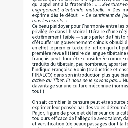
qui appellent à la fraternité : «
…évertuez-vous
engagement d’entraide mutuelle.
» Des mo
exprime dès le début : «
Ce sentiment de joi
tous les esprits. »
Ce beau plaidoyer pour l’harmonie entre les pe
privilégiée dans l’histoire littéraire d’une r
extrêmement faible — sans parler de l’histo
d’étouffer un gouvernement chinois obnubilé p
en effet le premier texte de fiction qui fut pu
première revue littéraire de langue tibétaine 
français peut donc être considérée comme un
traduits du tibétain, peu nombreux, appartenan
l’indique Françoise Robin (traductrice et ens
l’INALCO) dans son introduction plus que bi
active au Tibet. Et nous ne le savons pas.
» Nu
davantage sur une culture méconnue (hormis 
tout.)
On sait combien la censure peut être source d
exprimer leur pensée par des voies détourné
Päljor, figure de proue et défenseur de la cu
toujours efficace de l’allégorie avec talent, 
et versification (de beaux passages dont la 