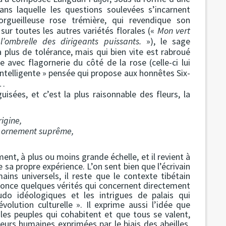
ns laquelle les questions soulevées s’incarnent
’orgueilleuse rose trémière, qui revendique son
ur toutes les autres variétés florales («
Mon vert
’ombrelle des dirigeants puissants.
»), le sage
 plus de tolérance, mais qui bien vite est rabroué
e avec flagornerie du côté de la rose (celle-ci lui
’intelligente » pensée qui propose aux honnêtes Six-
s…
uisées, et c’est la plus raisonnable des fleurs, la
rigine,
e ornement suprême,
ent, à plus ou moins grande échelle, et il revient à
 sa propre expérience. L’on sent bien que l’écrivain
ins universels, il reste que le contexte tibétain
once quelques vérités qui concernent directement
eudo idéologiques et les intrigues de palais qui
olution culturelle ». Il exprime aussi l’idée que
e les peuples qui cohabitent et que tous se valent,
leurs humaines exprimées par le biais des abeilles,