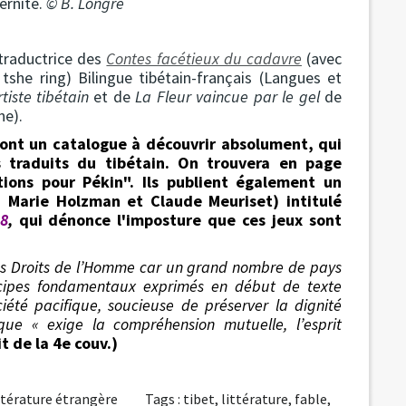
ernité.
© B. Longre
 traductrice des
Contes facétieux du cadavre
(avec
 tshe ring) Bilingue tibétain-français (Langues et
rtiste tibétain
et de
La
Fleur vaincue par le gel
de
e).
 ont un catalogue à découvrir absolument, qui
 traduits du tibétain. On trouvera en page
tions pour Pékin". Ils publient également un
c, Marie Holzman et Claude Meuriset) intitulé
08
,
qui dénonce l'imposture que ces jeux sont
les Droits de l’Homme car un grand nombre de pays
incipes fondamentaux exprimés en début de texte
ciété pacifique, soucieuse de préserver la dignité
ique « exige la compréhension mutuelle, l’esprit
it de la 4e couv.)
ttérature étrangère
Tags :
tibet
,
littérature
,
fable
,