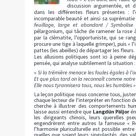
discussion argumentée, et da
dans les différentes fleurs présentes : l
incomparable beauté et ainsi sa suprématie s
feuillage, large et abondant / Symbolise l
pélargonium, qui tâche de ramener la rose à
par la clématite, l’opportuniste, qui se rang
procure une tige à laquelle grimper), puis « l
pattes (les abeilles) de départager les fleur
Les allusions politiques sont ici à peine dég
pensée, qui analyse subtilement la situation :
«
Si la trémière menace les foules égales à l’o
Et que plus tard on la reconnaît comme notr
Elle nous tyrannisera tous, nous les humbles »
La leçon politique nous concerne tous, justem
chaque lecteur de l’interpréter en fonction de
cherche à illustrer des comportements huma
laisse aussi entendre que
Langdün Päljor
én
les dirigeants chinois, leurs querelles ps
engendrèrent entre autres la fameuse « Rév
l’harmonie pluriculturelle est possible entr
quelles que soient leurs singularités, des va