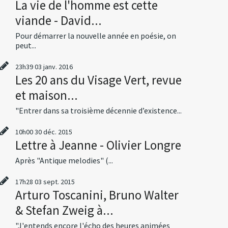
La vie de l'homme est cette
viande - David...
Pour démarrer la nouvelle année en poésie, on
peut...
23h39
03
janv. 2016
Les 20 ans du Visage Vert, revue
et maison...
"Entrer dans sa troisième décennie d’existence...
10h00
30
déc. 2015
Lettre à Jeanne - Olivier Longre
Après "Antique melodies" (...
17h28
03
sept. 2015
Arturo Toscanini, Bruno Walter
& Stefan Zweig à...
"J'entends encore l'écho des heures animées