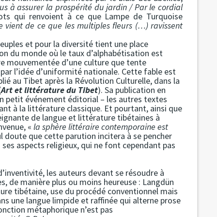
 à assurer la prospérité du jardin / Par le cordial
ts qui renvoient à ce que Lampe de Turquoise
e vient de ce que les multiples fleurs (…) ravissent
uples et pour la diversité tient une place
égion du monde où le taux d’alphabétisation est
ire mouvementée d’une culture que tente
ar l’idée d’uniformité nationale. Cette fable est
blié au Tibet après la Révolution Culturelle, dans la
(
Art et littérature du Tibet
). Sa publication en
 petit événement éditorial – les autres textes
t à la littérature classique. Et pourtant, ainsi que
eignante de langue et littérature tibétaines à
envenue, «
la sphère littéraire contemporaine est
l doute que cette parution incitera à se pencher
ses aspects religieux, qui ne font cependant pas
’inventivité, les auteurs devant se résoudre à
es, de manière plus ou moins heureuse : Langdün
lture tibétaine, use du procédé conventionnel mais
dans une langue limpide et raffinée qui alterne prose
fonction métaphorique n’est pas