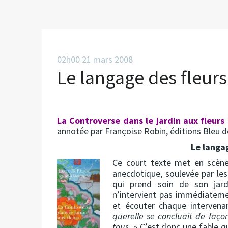
02h00
21
mars 2008
Le langage des fleurs.
La Controverse dans le jardin aux fleurs
annotée par Françoise Robin, éditions Bleu d
Le langag
Ce court texte met en scèn
anecdotique, soulevée par le
qui prend soin de son jard
n’intervient pas immédiateme
et écouter chaque intervena
querelle se concluait de faço
tous.
» C’est donc une fable q