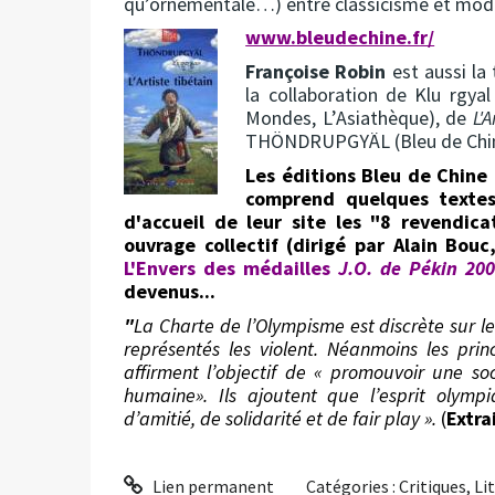
qu’ornementale…) entre classicisme et mod
www.bleudechine.fr/
Françoise Robin
est aussi la
la collaboration de Klu rgyal
Mondes, L’Asiathèque), de
L'A
THÖNDRUPGYÄL (Bleu de Chin
Les éditions Bleu de Chine
comprend quelques textes
d'accueil de leur site les "8 revendica
ouvrage collectif (dirigé par Alain Bou
L'Envers des médailles
J.O. de Pékin 20
devenus...
"
La Charte de l’Olympisme est discrète sur 
représentés les violent. Néanmoins les pr
affirment l’objectif de « promouvoir une so
humaine». Ils ajoutent que l’esprit olymp
d’amitié, de solidarité et de fair play ».
(
Extra
Lien permanent
Catégories :
Critiques
,
Li