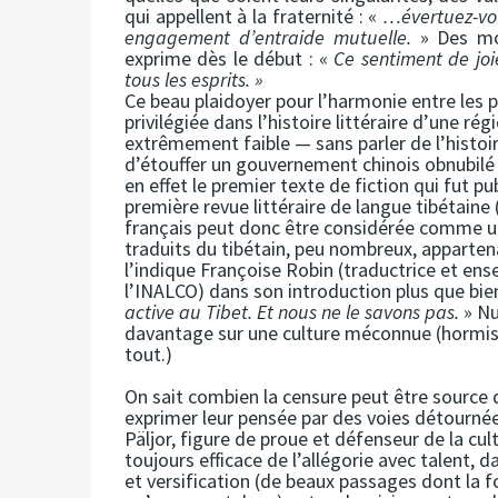
qui appellent à la fraternité : «
…évertuez-vous
engagement d’entraide mutuelle.
» Des mo
exprime dès le début : «
Ce sentiment de joi
tous les esprits. »
Ce beau plaidoyer pour l’harmonie entre les pe
privilégiée dans l’histoire littéraire d’une r
extrêmement faible — sans parler de l’histo
d’étouffer un gouvernement chinois obnubilé p
en effet le premier texte de fiction qui fut pu
première revue littéraire de langue tibétaine 
français peut donc être considérée comme un
traduits du tibétain, peu nombreux, appartenan
l’indique Françoise Robin (traductrice et ens
l’INALCO) dans son introduction plus que bi
active au Tibet. Et nous ne le savons pas.
» Nu
davantage sur une culture méconnue (hormis 
tout.)
On sait combien la censure peut être source d
exprimer leur pensée par des voies détourné
Päljor, figure de proue et défenseur de la cu
toujours efficace de l’allégorie avec talent, 
et versification (de beaux passages dont la 