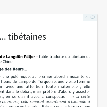
4
.. tibétaines
de
Langdün Päljor
-
fable traduite du tibétain et
e Chine.
e des fleurs...
e une polémique, au premier abord amusante et
s fleurs de Lampe de Turquoise, une vieille femme
in avec une attention toute maternelle ; elle
nt dans le débat, mais préfère d’abord y assister
nt, en se disant avec circonspection : «
si cette
n heureuse, cela servirait assurément d’exemple à
u’a composée Langdün Päljor, sous la forme d’une