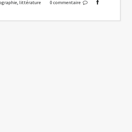
ographie
,
littérature
0
commentaire