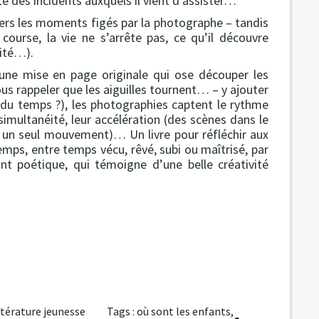
ite des incidents auxquels il vient d’assister…
vers les moments figés par la photographe – tandis
ourse, la vie ne s’arrête pas, ce qu’il découvre
lité…).
r une mise en page originale qui ose découper les
us rappeler que les aiguilles tournent… – y ajouter
e du temps ?), les photographies captent le rythme
 simultanéité, leur accélération (des scènes dans le
en un seul mouvement)… Un livre pour réfléchir aux
emps, entre temps vécu, rêvé, subi ou maîtrisé, par
ant poétique, qui témoigne d’une belle créativité
ttérature jeunesse
Tags :
où sont les enfants
,