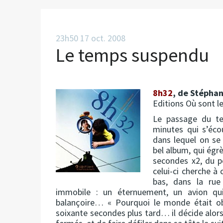
23h50
17
oct. 2008
Le temps suspendu
8h32
, de Stéphan
Editions Où sont l
Le passage du te
minutes qui s’écou
dans lequel on se
bel album, qui égr
secondes x2, du p
celui-ci cherche à
bas, dans la ru
immobile : un éternuement, un avion qui 
balançoire… « Pourquoi le monde était obl
soixante secondes plus tard… il décide alors