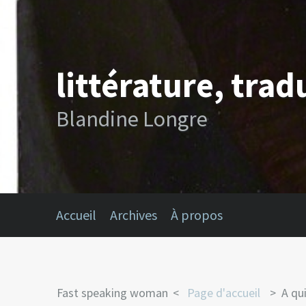
littérature, trad
Blandine Longre
Accueil
Archives
À propos
Fast speaking woman
Page d'accueil
A qui