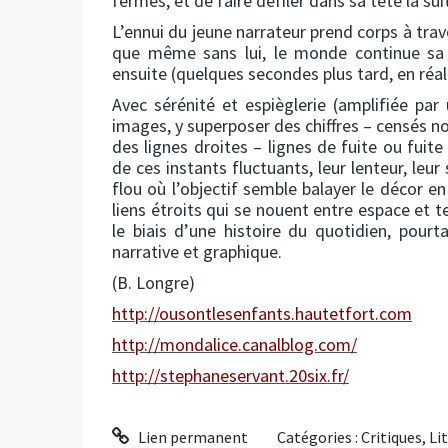
fermés, et de faire défiler dans sa tête la su
L’ennui du jeune narrateur prend corps à tra
que même sans lui, le monde continue sa c
ensuite (quelques secondes plus tard, en réa
Avec sérénité et espièglerie (amplifiée pa
images, y superposer des chiffres – censés no
des lignes droites – lignes de fuite ou fuit
de ces instants fluctuants, leur lenteur, leur
flou où l’objectif semble balayer le décor 
liens étroits qui se nouent entre espace et t
le biais d’une histoire du quotidien, pourt
narrative et graphique.
(B. Longre)
http://ousontlesenfants.hautetfort.com
http://mondalice.canalblog.com/
http://stephaneservant.20six.fr/
Lien permanent
Catégories :
Critiques
,
Li