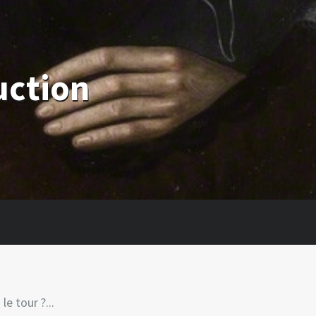
uction
 le tour ?...