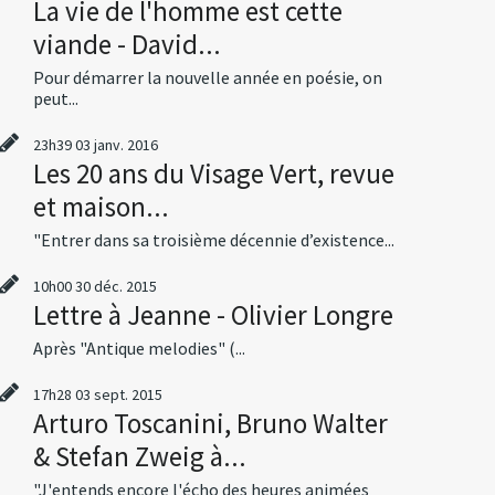
La vie de l'homme est cette
viande - David...
Pour démarrer la nouvelle année en poésie, on
peut...
23h39
03
janv. 2016
Les 20 ans du Visage Vert, revue
et maison...
"Entrer dans sa troisième décennie d’existence...
10h00
30
déc. 2015
Lettre à Jeanne - Olivier Longre
Après "Antique melodies" (...
17h28
03
sept. 2015
Arturo Toscanini, Bruno Walter
& Stefan Zweig à...
"J'entends encore l'écho des heures animées