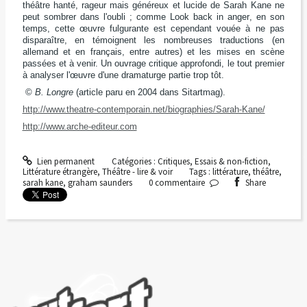
théâtre hanté, rageur mais généreux et lucide de Sarah Kane ne
peut sombrer dans l'oubli ; comme
Look back in anger
, en son
temps, cette œuvre fulgurante est cependant vouée à ne pas
disparaître, en témoignent les nombreuses traductions (en
allemand et en français, entre autres) et les mises en scène
passées et à venir. Un ouvrage critique approfondi, le tout premier
à analyser l'œuvre d'une dramaturge partie trop tôt.
©
B. Longre
(article paru en 2004 dans Sitartmag).
http://www.theatre-contemporain.net/biographies/Sarah-Kane/
http://www.arche-editeur.com
Lien permanent
Catégories :
Critiques
,
Essais & non-fiction
,
Littérature étrangère
,
Théâtre - lire & voir
Tags :
littérature
,
théâtre
,
sarah kane
,
graham saunders
0
commentaire
Share