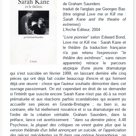
de Graham Saunders
traduit de l'anglais par Georges Bas
(titre original
Love me or Kill me :
Sarah Kane and the theatre of
extremes
)
L'Arche Editeur, 2004
"
Livre pionnier
" selon Edward Bond,
Love me or Kill me : Sarah Kane et
le théâtre
(la traduction française
n'a pas retenu l'expression "
le
théâtre des extrêmes"
, sans raison
apparente) retrace le parcours
atypique d'une jeune dramaturge
qui s'est suicidée en février 1999, en laissant derrière elle cinq
pièces qui ont déjà fait couler beaucoup d'encre et qui forment
déjà une œuvre - chose que l'auteur souhaite démontrer dans cet
ouvrage passionnant. On est cependant en droit de se demander
si l'intérêt que suscite encore Sarah Kane n'est pas dû à sa mort
prématurée et aux réactions parfois scandalisées qui avaient pu
accueillir ses pièces en Grande-Bretagne ; ou bien si, au
contraire, elle fut réellement novatrice et si sa dramaturgie est de
l'ordre de la création véritable. Graham Saunders, dans la
préface, lance cet avertissement : "
dans sa dernière pièce,
4.48
Psychose,
la plupart
des critiques ne virent guère plus que la
version théâtrale d'un billet annonçant un suicide, et l'appréciation
des pièces précédentes se fit dans une optique biographique : on