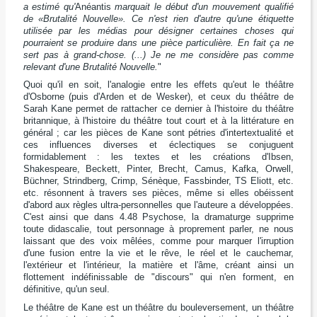
a estimé qu'
Anéantis
marquait le début d'un mouvement qualifié
de «Brutalité Nouvelle». Ce n'est rien d'autre qu'une étiquette
utilisée par les médias pour désigner certaines choses qui
pourraient se produire dans une pièce particulière. En fait ça ne
sert pas à grand-chose. (...) Je ne me considère pas comme
relevant d'une Brutalité Nouvelle.
"
Quoi qu'il en soit, l'analogie entre les effets qu'eut le théâtre
d'Osborne (puis d'Arden et de Wesker), et ceux du théâtre de
Sarah Kane permet de rattacher ce dernier à l'histoire du théâtre
britannique, à l'histoire du théâtre tout court et à la littérature en
général ; car les pièces de Kane sont pétries d'intertextualité et
ces influences diverses et éclectiques se conjuguent
formidablement : les textes et les créations d'Ibsen,
Shakespeare, Beckett, Pinter, Brecht, Camus, Kafka, Orwell,
Büchner, Strindberg, Crimp, Sénèque, Fassbinder, TS Eliott, etc.
etc. résonnent à travers ses pièces, même si elles obéissent
d'abord aux règles ultra-personnelles que l'auteure a développées.
C'est ainsi que dans
4.48 Psychose,
la dramaturge supprime
toute didascalie, tout personnage à proprement parler, ne nous
laissant que des voix mêlées, comme pour marquer l'irruption
d'une fusion entre la vie et le rêve, le réel et le cauchemar,
l'extérieur et l'intérieur, la matière et l'âme, créant ainsi un
flottement indéfinissable de "discours" qui n'en forment, en
définitive, qu'un seul.
Le théâtre de Kane est un théâtre du bouleversement, un théâtre