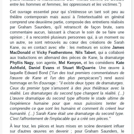
entre les hommes et femmes, les oppresseurs et les victimes.
")
Cet ouvrage essentiel pour qui s'intéresse un tant soit peu au
théâtre contemporain mais aussi à l'intertextualité en général
comprend une deuxième partie, composée des entretiens réalisés
par Graham Saunders, qu'il retranscrit de façon brute, sans
commentaire aucun, laissant à chacun le soin de se faire une
opinion ; il a rencontré plusieurs personnes qui, à un moment ou
un autre, se sont retrouvés au cœur des créations de Sarah
Kane, ou en contact avec elle : les metteurs en scène
James
MacDonald
et
Vicky Featherstone
,
Nils Tabert
, qui a collaboré
aux traductions en allemand des pièces de Kane, la dramaturge
Phyllis Nagy
, son agente,
Mel Kenyon,
et les comédiens
Kate
Ashfield, Daniel Evans
et
Stuart McQuarrie
. Une œuvre à
laquelle Edward Bond ("
l'un des tout premiers commentateurs de
l'œuvre de Kane et l'un des plus perspicaces
") rend aussi
hommage en fin d'ouvrage : "
il existe deux types de dramaturges.
Ceux du premier type s'amusent à des jeux théâtraux avec la
réalité. Les dramaturges du second type changent la réalité. (...)
L'œuvre dramatique du second type affronte le stade ultime de
l'expérience humaine pour que nous puissions tenter de
comprendre ce que sont les humains et comment ils créent leur
humanité. (...) Sarah Kane était une dramaturge du second type.
C'est l'affrontement de l'implacable qui a créé ses pièces.
"
À leur tour, les pièces et leurs mises en scène devraient influer
sur d'autres œuvres en devenir ; pour Graham Saunders, le