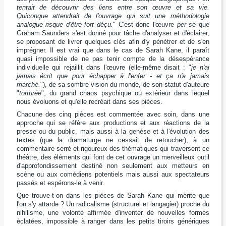
tentait de découvrir des liens entre son œuvre et sa vie.
Quiconque attendrait de l'ouvrage qui suit une méthodologie
analogue risque d'être fort déçu.
" C'est donc l'œuvre
per se
que
Graham Saunders s'est donné pour tâche d'analyser et d'éclairer,
se proposant de livrer quelques clés afin d'y pénétrer et de s'en
imprégner. Il est vrai que dans le cas de Sarah Kane, il paraît
quasi impossible de ne pas tenir compte de la désespérance
individuelle qui rejaillit dans l'œuvre (elle-même disait : "
je n'ai
jamais écrit que pour échapper à l'enfer - et ça n'a jamais
marché.
"), de sa sombre vision du monde, de son statut d'auteure
"
torturée
", du grand chaos psychique ou extérieur dans lequel
nous évoluons et qu'elle recréait dans ses pièces.
Chacune des cinq pièces est commentée avec soin, dans une
approche qui se réfère aux productions et aux réactions de la
presse ou du public, mais aussi à la genèse et à l'évolution des
textes (que la dramaturge ne cessait de retoucher), à un
commentaire serré et rigoureux des thématiques qui traversent ce
théâtre, des éléments qui font de cet ouvrage un merveilleux outil
d'approfondissement destiné non seulement aux metteurs en
scène ou aux comédiens potentiels mais aussi aux spectateurs
passés et espérons-le à venir.
Que trouve-t-on dans les pièces de Sarah Kane qui mérite que
l'on s'y attarde ? Un radicalisme (structurel et langagier) proche du
nihilisme, une volonté affirmée d'inventer de nouvelles formes
éclatées, impossible à ranger dans les petits tiroirs génériques