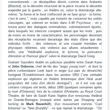
conventionnels ; un déséquilibre désiré, comme dans
Anéantis
(
Blasted
), où le désordre structurel de la pièce incarne le désordre
engendré par la guerre ; un théâtre où, selon la dramaturge elle-
même, "
la forme et le fond s'efforcent de ne faire qu'un - la forme,
c'est le sens.
", mais capable par instants de conserver les unités
classiques, qui voleront en éclats dans
4.48 Psychose
; on y
trouve aussi des dialogues minimalistes, volontairement épurés,
dans lesquels les silences comptent autant que les mots ; puis
de moins en moins de caractérisation, les personnages devenant
des réceptacles incarnant davantage des états d'âme que des
individus fictifs ; des violences et une cruauté mentales et
physiques réitérées, une violence aux allures artaudiennes ;
enfin, une "
théâtralité explosive, le lyrisme, la puissance
d'émotion et l'humour glacé
" selon le dramaturge David Greig.
Graham Saunders établit un judicieux parallèle entre Sarah Kane
et
John Osborne
, chef de file des "
angry young men
", et dont la
pièce contestataire
Look back in anger
(
La paix du dimanche
)
fustigeait l'Establishment dans les années 1950 ("
une véritable
explosion qui régénéra un théâtre britannique dont l'état avait
jusqu'alors été celui d'un déclin distingué
") ; et il est vrai que
certains critiques ont tenté, début 1995 (quelques semaines après
la mort d'Osborne), lors de la création d'
Anéantis
au Royal Court
Theatre, de faire de Sarah Kane l'égérie d'un renouveau théâtral
en Grande-Bretagne (marqué entre autres par
Shopping and
fucking
de
Mark Ravenhill
), d'un mouvement nommé "
Cool
britannia"
ou
"New Brutality
" - ce que rejetait la dramaturge : "
On