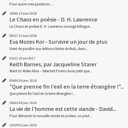
Pour suivre mes parutions :...
10h00
13
mars 2018
Le Chaos en poésie - D. H. Lawrence
Le Chaos en poésie D. H. Lawrence ouvrage bilingue...
00h27
12
mars 2018
Eva Mozes Kor - Survivre un jour de plus
Vient de paraître aux éditions Notes de Nuit, dans...
01h12
10
juin 2017
Keith Barnes, par Jacqueline Starer
Want to Wake Alive – Selected Poems Aussi petit que...
00h06
24
janv. 2016
"Que prenne fin l’exil en la terre étrangère !"...
Que prenne fin l’exil en la terre étrangère !...
10h02
04
janv. 2016
La vie de l'homme est cette viande - David...
Pour démarrer la nouvelle année en poésie, on peut...
23h39
03
janv. 2016