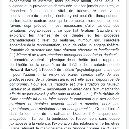
expérimental et extrême, mais pourtant abouti, dans lequel la
violence et la provocation démesurée ne sont jamais gratuites, et
répondent à un besoin vital de transmettre une vision
bouleversante du monde ; l'écriture y est peut-être thérapeutique,
un formidable exutoire pour qui la compose, mais, comme nous
l'avons déjà précisé, il est nécessaire d'aller au-delà des
tentations biographiques ; ce que fait Graham Saunders en
explorant les thèmes de ce théâtre et les procédés
dramaturgiques : rejet du réalisme, humour noir, caractère
éphémère de la représentation, souci de créer un langage théâtral
"
capable de susciter une forte réaction affective et intellectuelle
(...) Même si de telles réactions provoquent inconfort et douleur"
;
le caractère viscéral et physique de ce théâtre (qui le rapproche
du Théâtre de la cruauté ou du Théâtre de la catastrophe de
Howard Barker
) à l'opposé du théâtre "psychologique" classique
; pour l'auteur : "
la vision de Kane, comme celle de ses
prédécesseurs de la Renaissance, est elle aussi dépourvue de
compromis. Pour elle, la tragédie est une situation où l'auteur,
l'acteur et le public « descendent en enfer dans leur imagination
afin de ne pas avoir à y aller dans la réalité. » (...) Et le théâtre de
Kane semble lui aussi faire sienne la conviction que des actions
extrêmes et brutales peuvent servir à susciter, chez ses
spectateurs, une révélation ou un changement.
"... On est bien là
dans le domaine de la catharsis. D'autres thématiques sont
analysées : l'amour, la tendresse et l'espoir sont sans cesse
juxtaposés à la violence, l'exploration des relations entre les êtres
(Kane refusant le manichéisme d'un "
monde comme se divisant