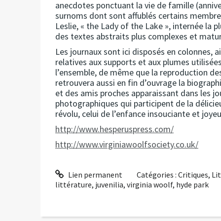
anecdotes ponctuant la vie de famille (annive
surnoms dont sont affublés certains membre
Leslie, « the Lady of the Lake », internée la
des textes abstraits plus complexes et matu
Les journaux sont ici disposés en colonnes, ains
relatives aux supports et aux plumes utilisé
l’ensemble, de même que la reproduction des 
retrouvera aussi en fin d’ouvrage la biograp
et des amis proches apparaissant dans les jo
photographiques qui participent de la délic
révolu, celui de l’enfance insouciante et joy
http://www.hesperuspress.com/
http://www.virginiawoolfsociety.co.uk/
Lien permanent
Catégories :
Critiques
,
Li
littérature
,
juvenilia
,
virginia woolf
,
hyde park