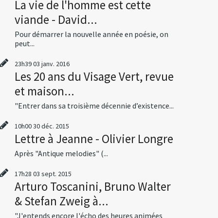
La vie de l'homme est cette
viande - David...
Pour démarrer la nouvelle année en poésie, on
peut...
23h39
03
janv. 2016
Les 20 ans du Visage Vert, revue
et maison...
"Entrer dans sa troisième décennie d’existence...
10h00
30
déc. 2015
Lettre à Jeanne - Olivier Longre
Après "Antique melodies" (...
17h28
03
sept. 2015
Arturo Toscanini, Bruno Walter
& Stefan Zweig à...
"J'entends encore l'écho des heures animées