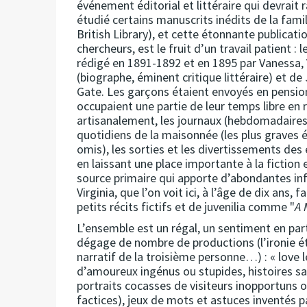
événement éditorial et littéraire qui devrait
étudié certains manuscrits inédits de la fami
British Library), et cette étonnante publicatio
chercheurs, est le fruit d’un travail patient :
rédigé en 1891-1892 et en 1895 par Vanessa, V
(biographe, éminent critique littéraire) et de
Gate. Les garçons étaient envoyés en pension,
occupaient une partie de leur temps libre en 
artisanalement, les journaux (hebdomadaires
quotidiens de la maisonnée (les plus graves
omis), les sorties et les divertissements de
en laissant une place importante à la fiction e
source primaire qui apporte d’abondantes inf
Virginia, que l’on voit ici, à l’âge de dix ans
petits récits fictifs et de juvenilia comme "
A 
L’ensemble est un régal, un sentiment en parti
dégage de nombre de productions (l’ironie é
narratif de la troisième personne…) : « love
d’amoureux ingénus ou stupides, histoires s
portraits cocasses de visiteurs inopportuns o
factices), jeux de mots et astuces inventés p