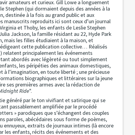
 ravir amateurs et curieux. Gill Lowe a longuement
lle Stephen (qui dormaient depuis des années à la
n, destinée à la fois au grand public et aux
 les manuscrits reproduits ici sont ceux d’un journal
irginia et Thoby, les enfants de Leslie Stephen
 Julia Jackson, la famille résidant au 22, Hyde Park
 mais les filles étudiaient à la maison, et
rédigeant cette publication collective… Réalisés
) relatent principalement les événements
 étant abordés avec légèreté ou tout simplement
s enfants, les péripéties des animaux domestiques,
t à l’imagination, en toute liberté ; une précieuse
ormations biographiques et littéraires sur la jeune
, faire ses premières armes avec la rédaction de
Midnight Ride
".
e généré par le ton vivifiant et satirique qui se
tant passablement amplifiée par le procédé
 letters » parodiques que s’échangent des couples
ans paroles, abécédaires sous forme de poèmes,
u ennuyeux, extraits de journaux intimes (là encore
ar les enfants, récits des événements et des