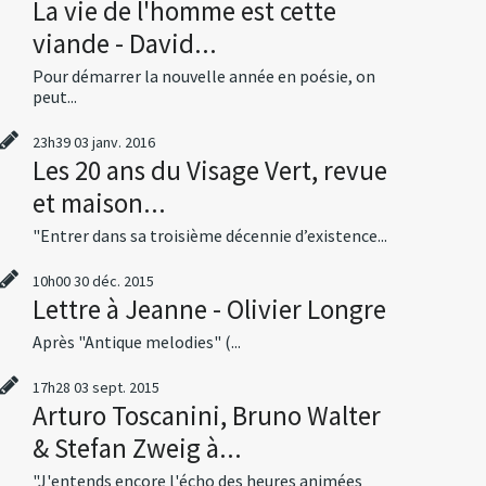
La vie de l'homme est cette
viande - David...
Pour démarrer la nouvelle année en poésie, on
peut...
23h39
03
janv. 2016
Les 20 ans du Visage Vert, revue
et maison...
"Entrer dans sa troisième décennie d’existence...
10h00
30
déc. 2015
Lettre à Jeanne - Olivier Longre
Après "Antique melodies" (...
17h28
03
sept. 2015
Arturo Toscanini, Bruno Walter
& Stefan Zweig à...
"J'entends encore l'écho des heures animées