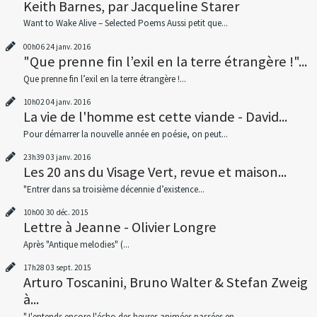
Keith Barnes, par Jacqueline Starer
Want to Wake Alive – Selected Poems Aussi petit que...
00h06
24
janv. 2016
"Que prenne fin l’exil en la terre étrangère !"...
Que prenne fin l’exil en la terre étrangère !...
10h02
04
janv. 2016
La vie de l'homme est cette viande - David...
Pour démarrer la nouvelle année en poésie, on peut...
23h39
03
janv. 2016
Les 20 ans du Visage Vert, revue et maison...
"Entrer dans sa troisième décennie d’existence...
10h00
30
déc. 2015
Lettre à Jeanne - Olivier Longre
Après "Antique melodies" (...
17h28
03
sept. 2015
Arturo Toscanini, Bruno Walter & Stefan Zweig
à...
"J'entends encore l'écho des heures animées passées en...