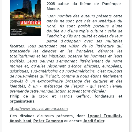
2008 autour du thème de l'Amérique-
Monde.
"Bon nombre des auteurs présents cette
année ne sont pas nés en Amérique du
Nord. Ils sont parfois porteurs d’une
double ou d’une triple culture : celle de
l’endroit qu’ils ont quitté et celles de leur
patrie d’adoption avec ses multiples
facettes. Tous partagent une vision de la littérature qui
transcende les clivages et les frontières, dénonce les
totalitarismes et les injustices, observe les hommes et leurs
sociétés. Leurs oeuvres s’emparent littéralement de notre
monde et, qu’elles résonnent d’échos africains, européens,
asiatiques, sud-américains ou nord-américains, c’est toujours
de nous-mêmes qu’il s’agit, comme si nous étions finalement
conviés à un extraordinaire brassage des cultures et des
identités, à un « métissage de l’esprit » qui serait l’enjeu
premier de cette mondialisation souvent tant décriée."
Philip de la Croix et Francis Geffard, fondateurs et
organisateurs.
http://www.festival-america.com
Des dizaines d'auteurs présents, dont
Lyonel Trouillot
,
Anosh Irani
,
Peter Cameron
ou encore
Jordi Soler
.