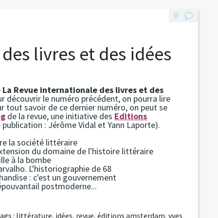
0
des livres et des idées
 La Revue internationale des livres et des
r découvrir le numéro précédent, on pourra lire
r tout savoir de ce dernier numéro, on peut se
og
de la revue, une initiative des
Editions
 publication : Jérôme Vidal et Yann Laporte).
e la société littéraire
xtension du domaine de l'histoire littéraire
fille à la bombe
arvalho. L'historiographie de 68
rchandise : c'est un gouvernement
'épouvantail postmoderne...
ags :
littérature
,
idées
,
revue
,
éditions amsterdam
,
yves