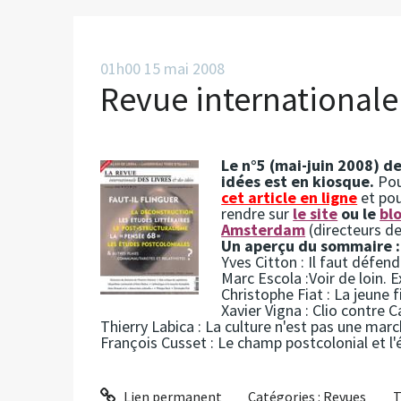
01h00
15
mai 2008
Revue internationale 
Le n°5 (mai-juin 2008) de
idées est en kiosque.
Pou
cet article en ligne
et pou
rendre sur
le site
ou le
bl
Amsterdam
(directeurs de
Un aperçu du sommaire :
Yves Citton : Il faut défendr
Marc Escola :Voir de loin. E
Christophe Fiat : La jeune 
Xavier Vigna : Clio contre C
Thierry Labica : La culture n'est pas une ma
François Cusset : Le champ postcolonial et l
Lien permanent
Catégories :
Revues
T