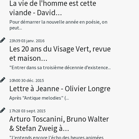
La vie de l'homme est cette
viande - David...
Pour démarrer la nouvelle année en poésie, on
peut...
23h39
03
janv. 2016
Les 20 ans du Visage Vert, revue
et maison...
"Entrer dans sa troisième décennie d’existence...
10h00
30
déc. 2015
Lettre à Jeanne - Olivier Longre
Après "Antique melodies" (...
17h28
03
sept. 2015
Arturo Toscanini, Bruno Walter
& Stefan Zweig à...
"J'entends encore l'écho des heures animées