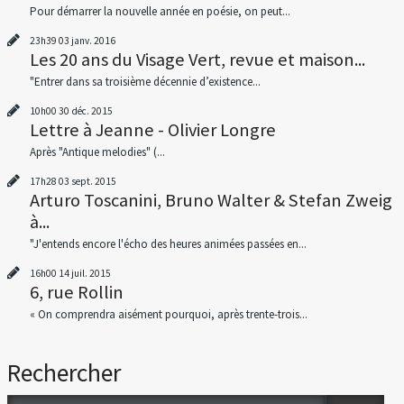
Pour démarrer la nouvelle année en poésie, on peut...
23h39
03
janv. 2016
Les 20 ans du Visage Vert, revue et maison...
"Entrer dans sa troisième décennie d’existence...
10h00
30
déc. 2015
Lettre à Jeanne - Olivier Longre
Après "Antique melodies" (...
17h28
03
sept. 2015
Arturo Toscanini, Bruno Walter & Stefan Zweig
à...
"J'entends encore l'écho des heures animées passées en...
16h00
14
juil. 2015
6, rue Rollin
« On comprendra aisément pourquoi, après trente-trois...
Rechercher