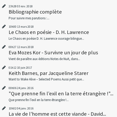
23h28
03
nov. 2018
Bibliographie complète
Pour suivre mes parutions :...
10h00
13
mars 2018
Le Chaos en poésie - D. H. Lawrence
Le Chaos en poésie D. H. Lawrence ouvrage bilingue...
00h27
12
mars 2018
Eva Mozes Kor - Survivre un jour de plus
Vient de paraître aux éditions Notes de Nuit, dans...
01h12
10
juin 2017
Keith Barnes, par Jacqueline Starer
Want to Wake Alive – Selected Poems Aussi petit que...
00h06
24
janv. 2016
"Que prenne fin l’exil en la terre étrangère !"...
Que prenne fin l’exil en la terre étrangère !...
10h02
04
janv. 2016
La vie de l'homme est cette viande - David...