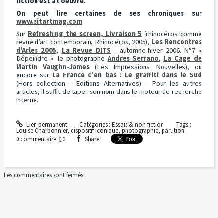
fiction est à l'oeuvre.
On peut lire certaines de ses chroniques sur
www.sitartmag.com
Sur
Refreshing the screen, Livraison 5
(rhinocéros comme
revue d’art contemporain, Rhinocéros, 2005),
Les Rencontres
d'Arles 2005
,
La Revue DITS
- automne-hiver 2006. N°7 «
Dépeindre », le photographe
Andres Serrano
,
La Cage de
Martin Vaughn-James
(Les Impressions Nouvelles), ou
encore sur
La France d'en bas : Le graffiti dans le Sud
(Hors collection - Editions Alternatives) - Pour les autres
articles, il suffit de taper son nom dans le moteur de recherche
interne.
Lien permanent
Catégories :
Essais & non-fiction
Tags :
Louise Charbonnier
,
dispositif iconique
,
photographie
,
parution
0
commentaire
Share
Les commentaires sont fermés.