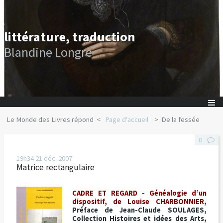
littérature, traduction
Blandine Longre
Le Monde des Livres répond
Page d'accueil
De la fessée
0
19h34
21
déc. 2007
Matrice rectangulaire
CADRE ET REGARD - Généalogie d’un
dispositif, de Louise CHARBONNIER
,
Préface de Jean-Claude SOULAGES,
Collection Histoires et idées des Arts,