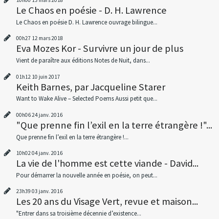
10h00
13
mars 2018
Le Chaos en poésie - D. H. Lawrence
Le Chaos en poésie D. H. Lawrence ouvrage bilingue...
00h27
12
mars 2018
Eva Mozes Kor - Survivre un jour de plus
Vient de paraître aux éditions Notes de Nuit, dans...
01h12
10
juin 2017
Keith Barnes, par Jacqueline Starer
Want to Wake Alive – Selected Poems Aussi petit que...
00h06
24
janv. 2016
"Que prenne fin l’exil en la terre étrangère !"...
Que prenne fin l’exil en la terre étrangère !...
10h02
04
janv. 2016
La vie de l'homme est cette viande - David...
Pour démarrer la nouvelle année en poésie, on peut...
23h39
03
janv. 2016
Les 20 ans du Visage Vert, revue et maison...
"Entrer dans sa troisième décennie d’existence...